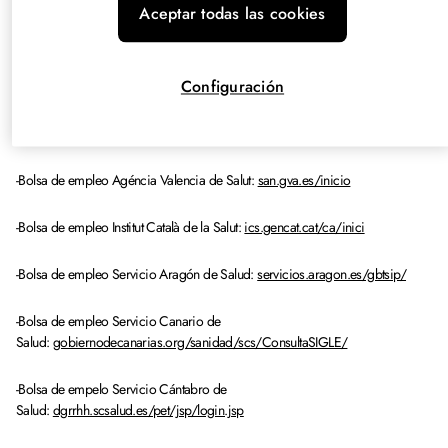
Aceptar todas las cookies
-Bolsa de empleo Servicio Madrileño de
Salud:
comunidad.madrid/servicios/salud
Configuración
-Bolsa de empleo Servicio Murciano de Salud:
murciasalud.es/bolsas.php?
idsec=39
-Bolsa de empleo Agéncia Valencia de Salut:
san.gva.es/inicio
-Bolsa de empleo Institut Català de la Salut:
ics.gencat.cat/ca/inici
-Bolsa de empleo Servicio Aragón de Salud:
servicios.aragon.es/gbtsip/
-Bolsa de empleo Servicio Canario de
Salud:
gobiernodecanarias.org/sanidad/scs/ConsultaSIGLE/
-Bolsa de empelo Servicio Cántabro de
Salud:
dgrrhh.scsalud.es/pet/jsp/login.jsp