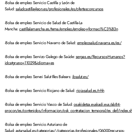
-Bolsa de empleo Servicio Castilla y León de
Salud:
saludcastillayleon.es/profesionales/es/ofertasconcursos
-Bolsa de empleo Servicio de Salud de Castilla-La
Mancha:
castillalamancha.es/tema/empleo/empleo-y-formaci%C3%B3n
-Bolsa de empleo Servicio Navarro de Salud:
empleosalud.navarra.es/es/
-Bolsa de empleo Servizo Galego de Saúde:
sergas.es/Recursos-Humanos?
idcatgrupo=11029&idioma=es
-Bolsa de empleo Servei Salut Illes Balears:
ibsalut.es/
-Bolsa de empleo Servicio Riojano de Salud:
riojasalud.es/rrhh
-Bolsa de empleo Servicio Vasco de Salud:
osakidetza.euskadi.eus/ab84-
procon/es/contenidos/informacion/osk_contratacion_temporal/es_def/index.sh
-Bolsa de empleo Servicio Asturiano de
Salud:
astursalud.es/categorias/-/categorias/profesionales/06000recursos-