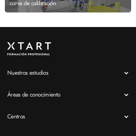
curva de calibración
Nuestros estudios
Todos los Ciclos Formativos
Áreas de conocimiento
Grados Medios
Grados Superiores
Salud
Centros
Especializaciones
Emergencias
FP a distancia
Business
Madrid