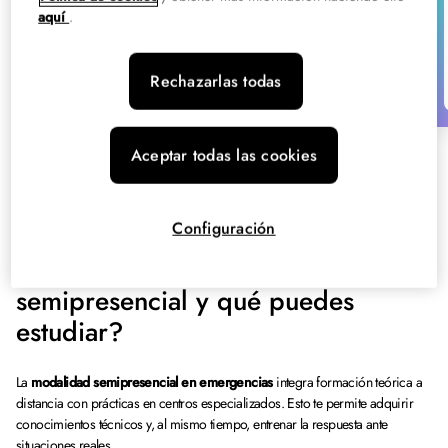
Murcia
aquí
.
Semipresencial
Consulta descuentos 14/08
Rechazarlas todas
Aceptar todas las cookies
Configuración
¿Qué es la FP en emergencias
semipresencial y qué puedes
estudiar?
La
modalidad semipresencial en emergencias
integra formación teórica a
distancia con prácticas en centros especializados. Esto te permite adquirir
conocimientos técnicos y, al mismo tiempo, entrenar la respuesta ante
situaciones reales.