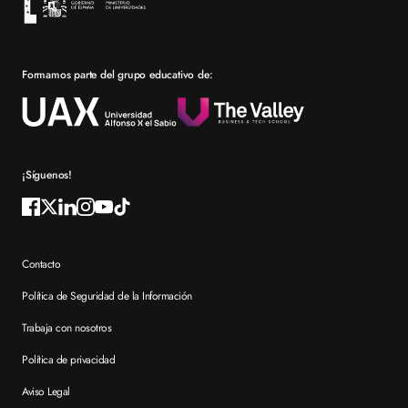
Bolsa de empleo
Prácticas en empresa
Formamos parte del grupo educativo de:
Por qué elegir XTART
Reconocimientos
Preguntas frecuentes XTART
¡Síguenos!
Contacto
Política de Seguridad de la Información
Trabaja con nosotros
Política de privacidad
Aviso Legal