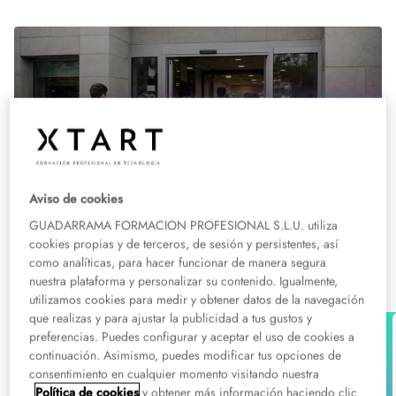
Aviso de cookies
GUADARRAMA FORMACION PROFESIONAL S.L.U. utiliza
cookies propias y de terceros, de sesión y persistentes, así
Grados medios y superiores en
como analíticas, para hacer funcionar de manera segura
emergencias semipresenciales
nuestra plataforma y personalizar su contenido. Igualmente,
utilizamos cookies para medir y obtener datos de la navegación
que realizas y para ajustar la publicidad a tus gustos y
preferencias. Puedes configurar y aceptar el uso de cookies a
Grado Medio
Emergencias
continuación. Asimismo, puedes modificar tus opciones de
FP Técnico Emergencias y Protección
consentimiento en cualquier momento visitando nuestra
Civil Semipresencial
Política de cookies
y obtener más información haciendo clic