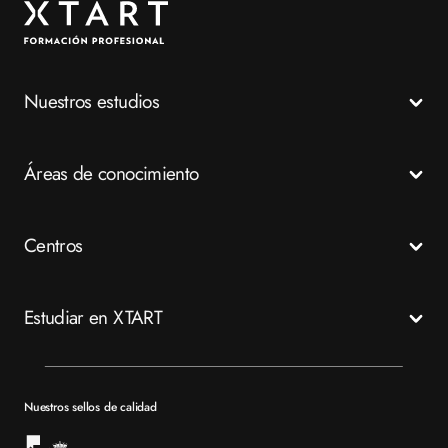
Nuestros estudios
Todos los Ciclos Formativos
Áreas de conocimiento
Grados Medios
Grados Superiores
Salud
Centros
Especializaciones
Emergencias
FP a distancia
Business
Madrid
Estudiar en XTART
Tech
Murcia
Valencia
Mapa del sitio XTART
Barcelona
Becas
Nuestros sellos de calidad
Sevilla
Financiación