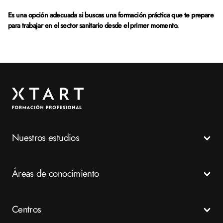
Es una opción adecuada si buscas una formación práctica que te prepare
para trabajar en el sector sanitario desde el primer momento.
Nuestros estudios
Todos los Ciclos Formativos
Áreas de conocimiento
Grados Medios
Grados Superiores
Salud
Centros
Especializaciones
Emergencias