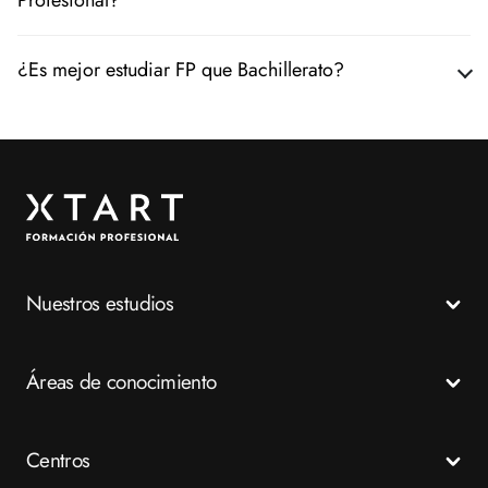
Profesional?
¿Es mejor estudiar FP que Bachillerato?
Nuestros estudios
Todos los Ciclos Formativos
Áreas de conocimiento
Grados Medios
Grados Superiores
Salud
Centros
Especializaciones
Emergencias