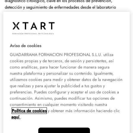
diagnóstico citológico, clave en los procesos de prevención,
detección y seguimiento de enfermedades desde el laboratorio
clínico.
Este ciclo formativo está disponible en varias ubicaciones para que
puedas estudiar cerca de tu zona:
Aviso de cookies
Grado Superior en Anatomía Patológica y Citodiagnóstico en
GUADARRAMA FORMACION PROFESIONAL S.L.U. utiliza
Madrid
.
cookies propias y de terceros, de sesión y persistentes, así
Grado Superior en Anatomía Patológica y Citodiagnóstico en
como analíticas, para hacer funcionar de manera segura
Barcelona
.
nuestra plataforma y personalizar su contenido. Igualmente,
Grado Superior en Anatomía Patológica y Citodiagnóstico en
utilizamos cookies para medir y obtener datos de la navegación
Valencia
.
que realizas y para ajustar la publicidad a tus gustos y
preferencias. Puedes configurar y aceptar el uso de cookies a
Grado Superior en Anatomía Patológica y Citodiagnóstico en Murcia
.
continuación. Asimismo, puedes modificar tus opciones de
Grado Superior en Anatomía Patológica y Citodiagnóstico en Sevilla
.
consentimiento en cualquier momento visitando nuestra
Política de cookies
y obtener más información haciendo clic
aquí
.