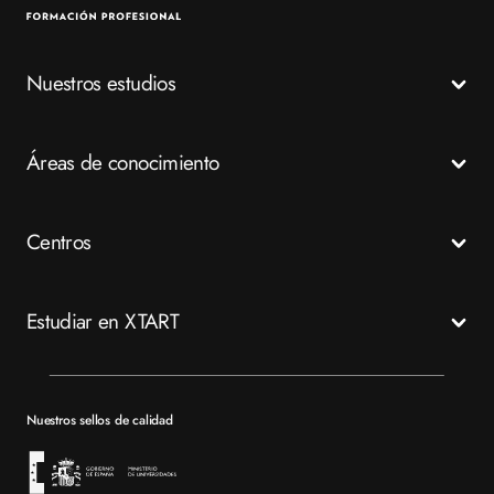
Nuestros estudios
Todos los Ciclos Formativos
Áreas de conocimiento
Grados Medios
Grados Superiores
Salud
Centros
Especializaciones
Emergencias
FP a distancia
Business
Madrid
Estudiar en XTART
Tech
Murcia
Valencia
Mapa del sitio XTART
Barcelona
Becas
Nuestros sellos de calidad
Sevilla
Financiación
Bolsa de empleo