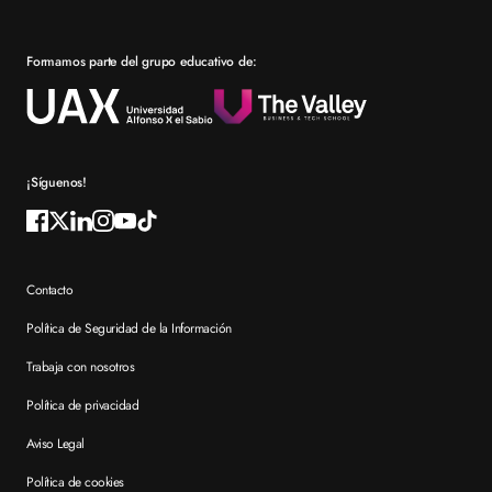
Prácticas en empresa
Formamos parte del grupo educativo de:
Por qué elegir XTART
Reconocimientos
Preguntas frecuentes XTART
¡Síguenos!
Contacto
Política de Seguridad de la Información
Trabaja con nosotros
Política de privacidad
Aviso Legal
Política de cookies