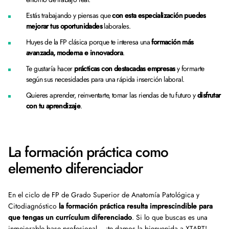
Estás trabajando y piensas que
con esta especialización puedes
mejorar tus oportunidades
laborales.
Huyes de la FP clásica porque te interesa una
formación más
avanzada, moderna e innovadora
.
Te gustaría hacer
prácticas con destacadas empresas
y formarte
según sus necesidades para una rápida inserción laboral.
Quieres aprender, reinventarte, tomar las riendas de tu futuro y
disfrutar
con tu aprendizaje
.
La formación práctica como
elemento diferenciador
En el ciclo de FP de Grado Superior de Anatomía Patológica y
Citodiagnóstico
la formación práctica resulta imprescindible para
que tengas un currículum diferenciado
. Si lo que buscas es una
inmejorable base profesional… ¡te damos la bienvenida a XTART!