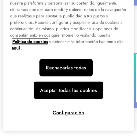
nuestra plataforma y personalizar su contenido. Igualmente,
utilizamos cookies para medir y obtener datos de la navegación
que realizas y para ajustar la publicidad a tus gustos y
preferencias. Puedes configurar y aceptar el uso de cookies a
continuación. Asimismo, puedes modificar tus opciones de
consentimiento en cualquier momento visitando nuestra
Grados superiores de salud en Madrid
Política de cookies
y obtener más información haciendo clic
aquí
.
Grado Superior
Salud
Rechazarlas todas
Grado Superior en Anatomía
Patológica y Citodiagnóstico en Madrid
Presencial:
Madrid
Aceptar todas las cookies
Consulta descuentos
Configuración