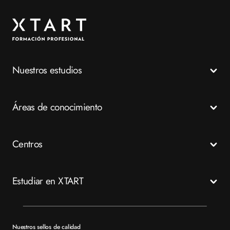
Nuestros estudios
Todos los Ciclos Formativos
Áreas de conocimiento
Grados Medios
Grados Superiores
Salud
Centros
Especializaciones
Emergencias
FP a distancia
Business
Madrid
Estudiar en XTART
Tech
Murcia
Valencia
Mapa del sitio XTART
Barcelona
Becas
Nuestros sellos de calidad