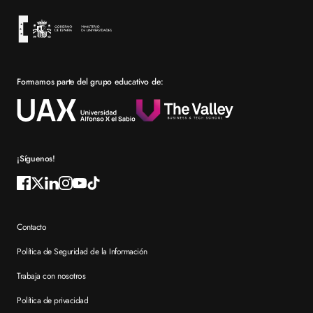
Sevilla
Financiación
Bolsa de empleo
Prácticas en empresa
Formamos parte del grupo educativo de:
Por qué elegir XTART
Reconocimientos
Preguntas frecuentes XTART
¡Síguenos!
Contacto
Política de Seguridad de la Información
Trabaja con nosotros
Política de privacidad