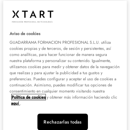
ESTUDIANTES
Más de 45.000 estudiantes se han formado ya con nosotros, talento
que transforma el futuro.
+ 2.500
CONVENIOS
Aviso de cookies
Más de 2.500 convenios líderes con entidades del sector.
GUADARRAMA FORMACION PROFESIONAL S.L.U. utiliza
+ 90%
cookies propias y de terceros, de sesión y persistentes, así
como analíticas, para hacer funcionar de manera segura
EMPLEABILIDAD
nuestra plataforma y personalizar su contenido. Igualmente,
Bolsa de empleo propia con más del 90% de inserción laboral.
utilizamos cookies para medir y obtener datos de la navegación
+ 30
que realizas y para ajustar la publicidad a tus gustos y
AÑOS DE TRAYECTORIA
preferencias. Puedes configurar y aceptar el uso de cookies a
continuación. Asimismo, puedes modificar tus opciones de
Formando estudiantes desde 1994 en la UAX, desde 2012 en XTART,
consentimiento en cualquier momento visitando nuestra
bajo la marca Galeno y desde 2011 en The Valley.
Política de cookies
y obtener más información haciendo clic
aquí
.
Tu campus virtual
Clases en directo y grabadas para que avances a tu ritmo,
Rechazarlas todas
siempre acompañado por el profesorado. Conoce todo lo