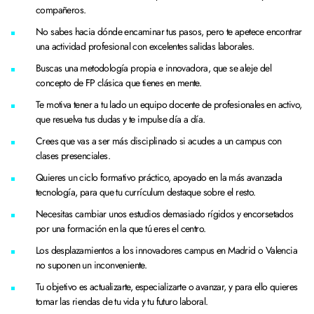
compañeros.
No sabes hacia dónde encaminar tus pasos, pero te apetece encontrar
una actividad profesional con excelentes salidas laborales.
Buscas una metodología propia e innovadora, que se aleje del
concepto de FP clásica que tienes en mente.
Te motiva tener a tu lado un equipo docente de profesionales en activo,
que resuelva tus dudas y te impulse día a día.
Crees que vas a ser más disciplinado si acudes a un campus con
clases presenciales.
Quieres un ciclo formativo práctico, apoyado en la más avanzada
tecnología, para que tu currículum destaque sobre el resto.
Necesitas cambiar unos estudios demasiado rígidos y encorsetados
por una formación en la que tú eres el centro.
Los desplazamientos a los innovadores campus en Madrid o Valencia
no suponen un inconveniente.
Tu objetivo es actualizarte, especializarte o avanzar, y para ello quieres
tomar las riendas de tu vida y tu futuro laboral.