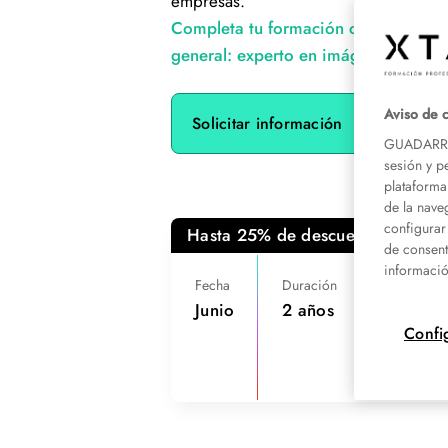
empresas.
Completa tu formación con el curso e
general: experto en imágenes diagnó
Aviso de 
Solicitar información
GUADARRAM
sesión y p
plataforma
de la nave
configurar
Hasta 25% de descuento antes d
de consent
informació
Fecha
Duración
Créditos
Junio
2 años
120
Confi