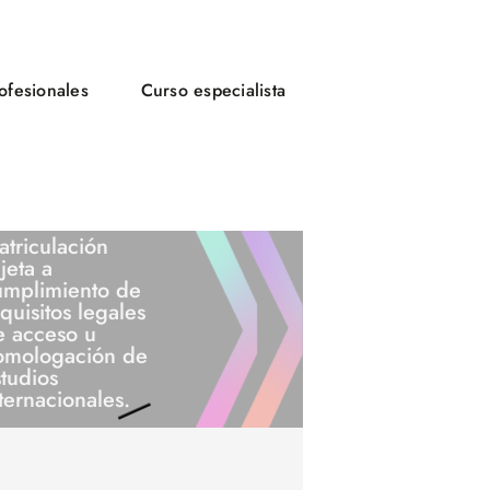
rofesionales
Curso especialista
triculación
jeta a
umplimiento de
quisitos legales
e acceso u
omologación de
tudios
ternacionales.