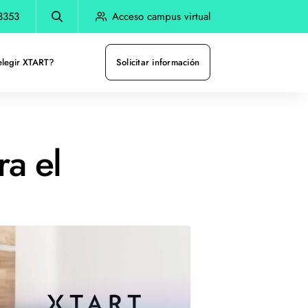
3353
Acceso campus virtual
elegir XTART?
Solicitar información
ra el