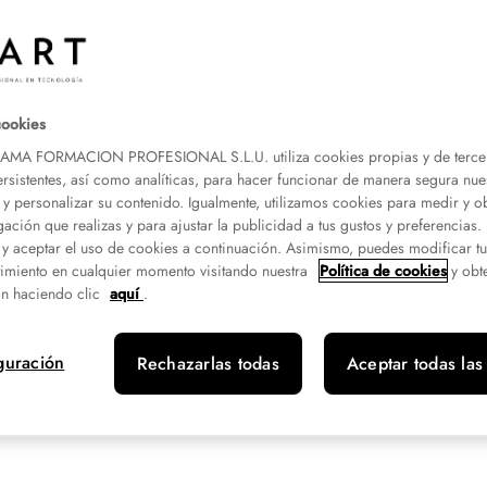
specialista Ecografía
sticas
cookies
A FORMACION PROFESIONAL S.L.U. utiliza cookies propias y de terce
ersistentes, así como analíticas, para hacer funcionar de manera segura nue
 y personalizar su contenido. Igualmente, utilizamos cookies para medir y o
gación que realizas y para ajustar la publicidad a tus gustos y preferencias
 y aceptar el uso de cookies a continuación. Asimismo, puedes modificar t
el 14/08
imiento en cualquier momento visitando nuestra
Política de cookies
y obt
n haciendo clic
aquí
.
Campus
Barcelona, Murcia, Sevilla, Valencia Campanar,
guración
Rechazarlas todas
Aceptar todas las
Madrid Alcobendas, Madrid Alcorcón, Valencia
San Vicente Mártir