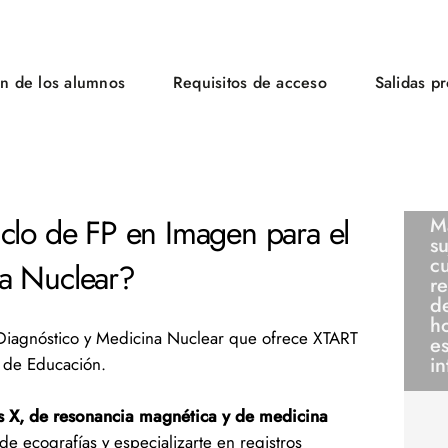
n de los alumnos
Requisitos de acceso
Salidas p
iclo de FP en Imagen para el
Ma
su
c
na Nuclear?
re
d
h
Diagnóstico y Medicina Nuclear que ofrece XTART
es
in
o de Educación.
s X, de resonancia magnética y de medicina
de ecografías y especializarte en registros