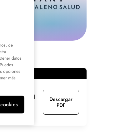
ros, de
stra
btener datos
. Puedes
us opciones
ener más
Modalidad
Presencial
Descargar
 cookies
PDF