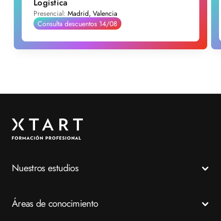
Logística
Presencial:
Madrid, Valencia
Consulta descuentos 14/08
Nuestros estudios
Todos los Ciclos Formativos
Áreas de conocimiento
Grados Medios