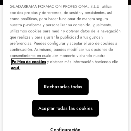
GUADARRAMA FORMACION PROFESIONAL S.L.U. utiliza
cookies propias y de terceros, de sesión y persistentes, así
como analíticas, para hacer funcionar de manera segura
nuestra plataforma y personalizar su contenido. Igualmente,
utilizamos cookies para medir y obtener datos de la navegación
Formamos expertos en negocio,
que realizas y para ajustar la publicidad a tus gustos y
preferencias. Puedes configurar y aceptar el uso de cookies a
tecnología, salud y emergencias.
continuación. Asimismo, puedes modificar tus opciones de
consentimiento en cualquier momento visitando nuestra
XTART ofrece ciclos formativos oficiales, conectados entre cuatro verticales:
Política de cookies
y obtener más información haciendo clic
Tech, Business, Salud y Emergencias y Protección Civil.
aquí
.
Rechazarlas todas
Más información
Aceptar todas las cookies
Configuración