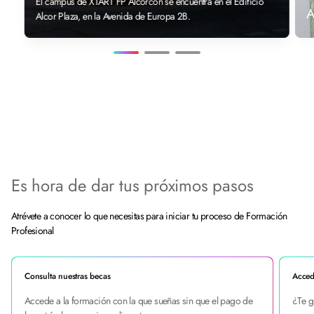
El campus de XTART FP Alcorcón se encuentra en el Edificio
Alcor Plaza, en la Avenida de Europa 2B.
M
Es hora de dar tus próximos pasos
Atrévete a conocer lo que necesitas para iniciar tu proceso de Formación
Profesional
Consulta nuestras becas
Acced
Accede a la formación con la que sueñas sin que el pago de
¿Te g