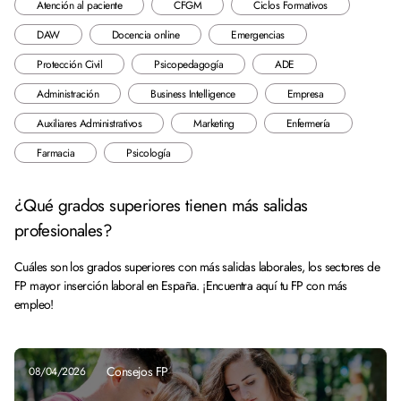
Atención al paciente
CFGM
Ciclos Formativos
DAW
Docencia online
Emergencias
Protección Civil
Psicopedagogía
ADE
Administración
Business Intelligence
Empresa
Auxiliares Administrativos
Marketing
Enfermería
Farmacia
Psicología
¿Qué grados superiores tienen más salidas
profesionales?
Cuáles son los grados superiores con más salidas laborales, los sectores de
FP mayor inserción laboral en España. ¡Encuentra aquí tu FP con más
empleo!
Consejos FP
08/04/2026