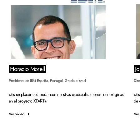
Horacio Morell
J
Presidente de IBM España, Portugal, Grecia e Israel
Dir
«Es un placer colaborar con nuestras especializaciones tecnológicas
«Es
en el proyecto XTART».
de 
Ver video
Ver