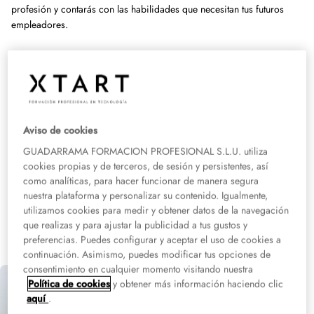
profesión y contarás con las habilidades que necesitan tus futuros
empleadores.
En XTART escuchamos al mercado laboral para responder a sus
necesidades. Nos alejamos de la idea clásica de la Formación
Profesional para poner a tu alcance la tecnología más
avanzada al
servicio de tu talento
y una metodología propia basada en un nuevo
concepto de aprendizaje.
Aviso de cookies
Somos conscientes de que para que nuestros alumnos tomen el
GUADARRAMA FORMACION PROFESIONAL S.L.U. utiliza
rumbo laboral que desean
tenemos que anticiparnos a las
cookies propias y de terceros, de sesión y persistentes, así
demandas del mercado laboral
. Por eso te ofrecemos el pasaporte
como analíticas, para hacer funcionar de manera segura
directo al puesto que siempre has soñado.
nuestra plataforma y personalizar su contenido. Igualmente,
utilizamos cookies para medir y obtener datos de la navegación
que realizas y para ajustar la publicidad a tus gustos y
preferencias. Puedes configurar y aceptar el uso de cookies a
continuación. Asimismo, puedes modificar tus opciones de
consentimiento en cualquier momento visitando nuestra
Política de cookies
y obtener más información haciendo clic
aquí
.