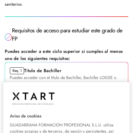
sanitarios.
Requisitos de acceso para estudiar este grado de
FP
Puedes acceder a este ciclo superior si cumples al menos
uno de los siguientes requisitos:
Título de Bachiller
Req. 1
Puedes acceder con el título de Bachiller, Bachiller LOGSE o
Bachillerato Unificado y Polivalente (BUP).
Título de Técnico de Grado Medio
Req. 2
Puedes acceder con un título de Técnico de Formación
Profesional o de Artes Plásticas y Diseño.
Aviso de cookies
GUADARRAMA FORMACION PROFESIONAL S.L.U. utiliza
Titulación superior o equivalente
cookies propias y de terceros, de sesión y persistentes, así
Req. 3