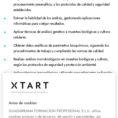
procesamiento preanalítico, y los protocolos de calidad y seguridad
establecidos.
Estimar la fiabilidad de los análisis, gestionando aplicaciones
informáticas para cotejar resultados.
Aplicar técnicas de análisis genético a muestras biológicas y cultivos
celulares.
Obtener datos analíticos de parámetros bioquímicos, siguiendo los
procedimientos de trabajo y cumpliendo las normas de calidad.
Realizar análisis microbiológicos en muestras biológicas y cultivos,
según los protocolos de seguridad y protección ambiental.
Aplicar técnicas inmunológicas, utilizando procedimientos en función
de la determinación solicitada.
Realizar análisis hematológicos.
Quirónprevención, la compañía líder
Aviso de cookies
del sector de la seguridad y salud en
GUADARRAMA FORMACION PROFESIONAL S.L.U. utiliza
el trabajo
cookies propias y de terceros, de sesión y persistentes, así