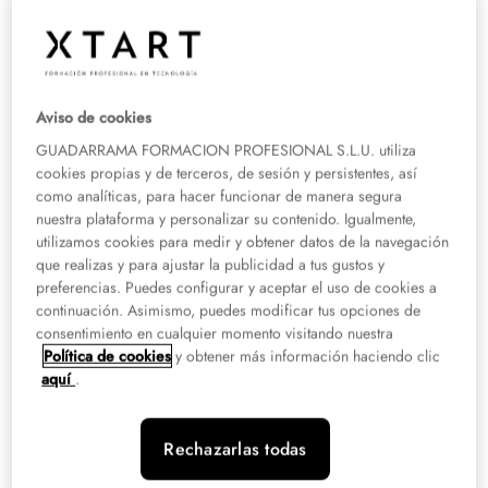
Presencial:
Madrid, Murcia, Valencia
A distancia
Consulta descuentos
Aviso de cookies
GUADARRAMA FORMACION PROFESIONAL S.L.U. utiliza
Título Propio
Tech
cookies propias y de terceros, de sesión y persistentes, así
como analíticas, para hacer funcionar de manera segura
Curso de Especialización en
nuestra plataforma y personalizar su contenido. Igualmente,
Ciberseguridad de Accenture
utilizamos cookies para medir y obtener datos de la navegación
que realizas y para ajustar la publicidad a tus gustos y
Presencial:
Madrid
preferencias. Puedes configurar y aceptar el uso de cookies a
A distancia
continuación. Asimismo, puedes modificar tus opciones de
consentimiento en cualquier momento visitando nuestra
Consulta descuentos
Política de cookies
y obtener más información haciendo clic
aquí
.
Título Propio
Tech
Rechazarlas todas
Curso de Especialización en Cloud