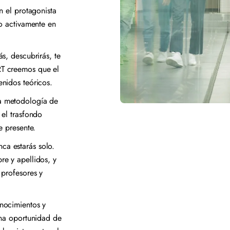
en el protagonista
o activamente en
ás, descubrirás, te
T creemos que el
enidos teóricos.
a metodología de
el trasfondo
e presente.
nca estarás solo.
e y apellidos, y
 profesores y
nocimientos y
una oportunidad de