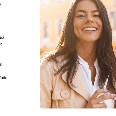
a,
dad
ón
el
éxito