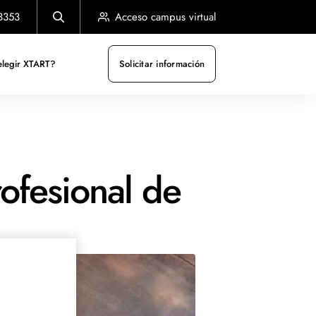
3353
Acceso campus virtual
elegir XTART?
Solicitar información
fesional de