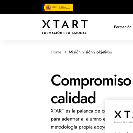
Formación 
Home
Misión, visión y objetivos
Compromiso 
calidad
XTART es la palanca de cambio que deja
para adentrar al alumno en una formac
metodología propia apoyada en la más