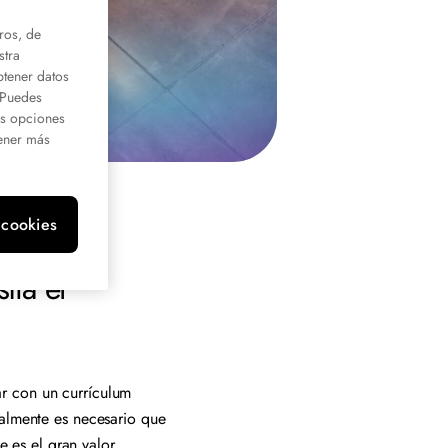
ros, de
stra
btener datos
. Puedes
us opciones
ener más
 cookies
ita el
r con un currículum
nalmente es necesario que
te es el gran valor