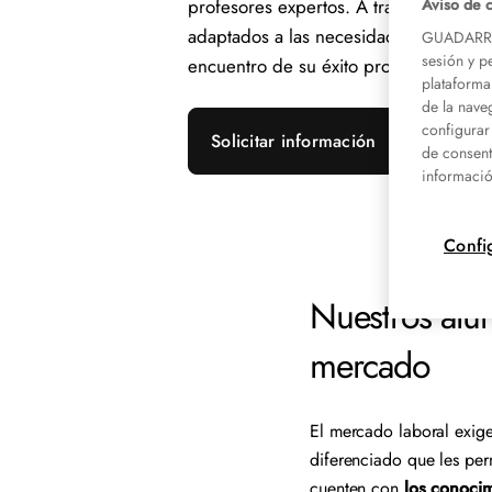
Aviso de 
profesores expertos. A través de ciclo
adaptados a las necesidades del merc
GUADARRAM
sesión y p
encuentro de su éxito profesional.
plataforma
de la nave
configurar
Solicitar información
de consent
informació
Confi
Nuestros alum
mercado
El mercado laboral exig
diferenciado que les per
cuenten con
los conoci