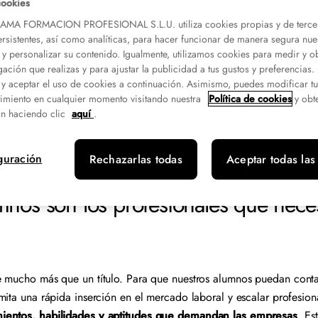
cookies
s formativos muy prácticos y
ado el alumno sale al
A FORMACION PROFESIONAL S.L.U. utiliza cookies propias y de terce
ersistentes, así como analíticas, para hacer funcionar de manera segura nue
 y personalizar su contenido. Igualmente, utilizamos cookies para medir y o
gación que realizas y para ajustar la publicidad a tus gustos y preferencias
 y aceptar el uso de cookies a continuación. Asimismo, puedes modificar t
imiento en cualquier momento visitando nuestra
Política de cookies
y obt
n haciendo clic
aquí
.
guración
Rechazarlas todas
Aceptar todas las
nos son los profesionales que neces
e mucho más que un título. Para que nuestros alumnos puedan conta
mita una rápida inserción en el mercado laboral y escalar profesio
mientos, habilidades y aptitudes que demandan las empresas
. Es