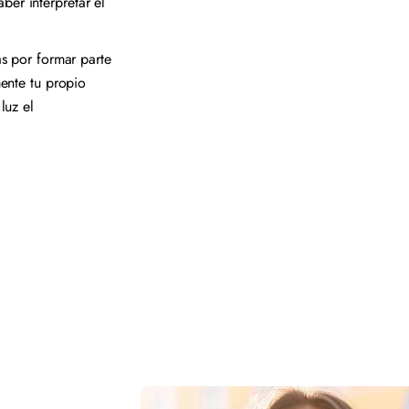
aber interpretar el
as por formar parte
ente tu propio
luz el
n