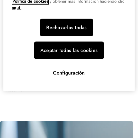
Política de cookies
y obtener más información haciendo clic
Esta especialización permite a los alumnos integrarse en equipos
aquí
.
sanitarios multidisciplinares y adquirir conocimientos avanzados en
técnicas de laboratorio, pruebas sanitarias y protocolos de calidad.
Rechazarlas todas
En XTART te acompañaremos a lo largo de todo el proceso formativo
para que nunca te sientas solo. Nuestro equipo docente, todos ellos
profesionales en activo y destacados en su sector, sacará a la luz tu
Aceptar todas las cookies
talento para que puedas convertirte en el mejor profesional. Es la
oportunidad para especializarte y
entrar en contacto con los
profesionales del mañana
, conformando una red de contactos que te
Configuración
será de mucha utilidad. ¿Sabes que todo futuro profesional de éxito
comienza con un pequeño paso? Hoy es el día de salir a su
encuentro.