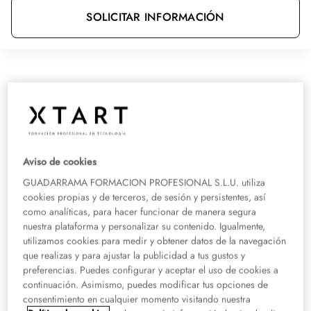
SOLICITAR INFORMACIÓN
¿Qué habilidades se adquieren en el
curso Especialista de Salud Laboral -
Quirón?
Aviso de cookies
Una de las grandes ventajas de este curso Especialista de Salud
GUADARRAMA FORMACION PROFESIONAL S.L.U. utiliza
Laboral es que ha sido
diseñado en función de las necesidades del
cookies propias y de terceros, de sesión y persistentes, así
mercado laboral
. El perfil de nuestros alumnos es el que están
como analíticas, para hacer funcionar de manera segura
demandando las empresas actualmente, lo que les permite obtener un
nuestra plataforma y personalizar su contenido. Igualmente,
currículum diferenciado y con un valor añadido.
utilizamos cookies para medir y obtener datos de la navegación
que realizas y para ajustar la publicidad a tus gustos y
Este curso ofrece una formación práctica y teórica orientada al
preferencias. Puedes configurar y aceptar el uso de cookies a
mercado laboral, gracias a la alianza entre
Quirónprevención
—líder
continuación. Asimismo, puedes modificar tus opciones de
en prevención de riesgos laborales y salud preventiva— y
XTART FP.
consentimiento en cualquier momento visitando nuestra