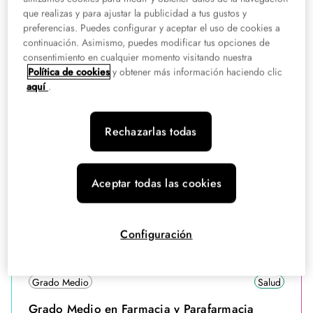
semipresencial
que realizas y para ajustar la publicidad a tus gustos y
preferencias. Puedes configurar y aceptar el uso de cookies a
Murcia, Valencia
continuación. Asimismo, puedes modificar tus opciones de
Semipresencial
consentimiento en cualquier momento visitando nuestra
Consulta descuentos
Política de cookies
y obtener más información haciendo clic
aquí
.
Grado Medio
Salud
Rechazarlas todas
Grado Medio en Cuidados Auxiliares de
Enfermería Semipresencial
Aceptar todas las cookies
Murcia, Valencia
Semipresencial
Hasta 35% de descuento antes del 14/08
Configuración
Grado Medio
Salud
Grado Medio en Farmacia y Parafarmacia