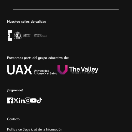
Valencia
Mapa del sitio XTART
Barcelona
Becas
Nuestros sellos de calidad
Sevilla
Financiación
Bolsa de empleo
Prácticas en empresa
Formamos parte del grupo educativo de:
Por qué elegir XTART
Reconocimientos
Preguntas frecuentes XTART
¡Síguenos!
Contacto
Política de Seguridad de la Información