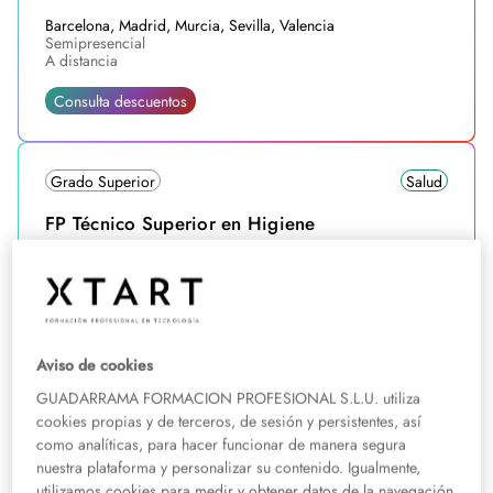
Barcelona, Madrid, Murcia, Sevilla, Valencia
Semipresencial
A distancia
Consulta descuentos
Grado Superior
Salud
FP Técnico Superior en Higiene
Bucodental semipresencial
Murcia, Valencia
Semipresencial
Hasta 25% de descuento antes del 14/08
Aviso de cookies
GUADARRAMA FORMACION PROFESIONAL S.L.U. utiliza
cookies propias y de terceros, de sesión y persistentes, así
Grado Medio
Salud
como analíticas, para hacer funcionar de manera segura
nuestra plataforma y personalizar su contenido. Igualmente,
FP Técnico en Emergencias Sanitarias
utilizamos cookies para medir y obtener datos de la navegación