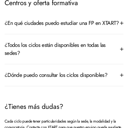
Centros y oferta formativa
de admisión.
¿En qué ciudades puedo estudiar una FP en XTART?
XTART dispone de centros en distintas ciudades. Consulta las páginas de
Madrid
,
Barcelona
,
Murcia
,
Sevilla
y
Valencia
, para conocer la oferta
¿Todos los ciclos están disponibles en todas las
disponible en cada ubicación.
sedes?
No. La disponibilidad depende del centro, de la modalidad y de la
convocatoria.
¿Dónde puedo consultar los ciclos disponibles?
Consulta la oferta completa en la página de
Formación Profesional de XTART
.
¿Tienes más dudas?
Cada ciclo puede tener particularidades según la sede, la modalidad y la
convocatoria.
Contacta con XTART
para que nuestro equipo pueda ayudarte.