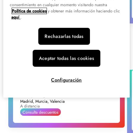
consentimiento en cualquier momento visitando nuestra
Política de cookies
y obtener más información haciendo clic
aquí
.
Rechazarlas todas
Especializaciones FP en Murcia
Aceptar todas las cookies
Configuración
Título Propio
Tech
Curso de Especialización en Cloud
Computing
Madrid, Murcia, Valencia
A distancia
Consulta descuentos