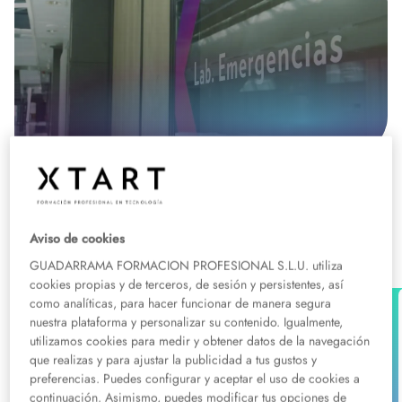
Grados superiores de tecnología en
Aviso de cookies
Murcia
GUADARRAMA FORMACION PROFESIONAL S.L.U. utiliza
cookies propias y de terceros, de sesión y persistentes, así
como analíticas, para hacer funcionar de manera segura
Grado Superior
Tech
nuestra plataforma y personalizar su contenido. Igualmente,
Grado Superior en Administración de
utilizamos cookies para medir y obtener datos de la navegación
que realizas y para ajustar la publicidad a tus gustos y
Sistemas Informáticos en Red en Murcia
preferencias. Puedes configurar y aceptar el uso de cookies a
Presencial:
Murcia
continuación. Asimismo, puedes modificar tus opciones de
Consulta descuentos