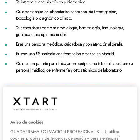
Te interesa el análisis clínico y biomédico.
Quieres trabajar en laboratorios sanitarios, de investigación,
toxicología o diagnóstico clínico.
Te atraen áreas como microbiología, hematología, inmunología,
genética o biología molecular.
Eres una persona metódica, cuidadosa y con atención al detalle.
Buscas una FP sanitaria con formación práctica en Madrid.
Quieres prepararte para trabajar en equipos multidisciplinares junto a
personal médico, de enfermería y otros técnicos de laboratorio.
Requisitos de acceso para estudiar este grado en
Valencia
Puedes acceder a este ciclo en Valencia si cumples al
Aviso de cookies
menos uno de los siguientes requisitos:
GUADARRAMA FORMACION PROFESIONAL S.L.U. utiliza
cookies propias y de terceros, de sesión y persistentes, así