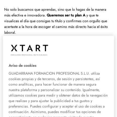
No solo buscamos que aprendas, sino que lo hagas de la manera
más efectiva e innovadora.
Queremos ser tu plan A
y que te
visualices el día que consigas tu título y confirmes con orgullo que
acertaste a la hora de escoger el camino más directo hacia el éxito
laboral.
La formación que ofrecemos en los campus de Madrid, Valencia y
Murcia
se adapta a tu estilo de vida y encaja contigo
. Tendrás la
oportunidad de tener contacto directo con profesores y compañeros
en un ámbito de trabajo colaborativo, que te permitirá relacionarte
Aviso de cookies
con los profesionales del mañana en el sector.
GUADARRAMA FORMACION PROFESIONAL S.L.U. utiliza
Pero no dejaremos que realices el camino solo. En XTART
estaremos
cookies propias y de terceros, de sesión y persistentes, así
acompañándote a lo largo de todo el proceso
, cubriendo tus
como analíticas, para hacer funcionar de manera segura
nuestra plataforma y personalizar su contenido. Igualmente,
necesidades e impulsándote cuando lo necesites. ¿Quieres
utilizamos cookies para medir y obtener datos de la navegación
promesas? Te ofrecemos algo mejor: resultados. Porque tu futuro
que realizas y para ajustar la publicidad a tus gustos y
comienza hoy y, desde este momento, tú eres nuestra prioridad.
preferencias. Puedes configurar y aceptar el uso de cookies a
continuación. Asimismo, puedes modificar tus opciones de