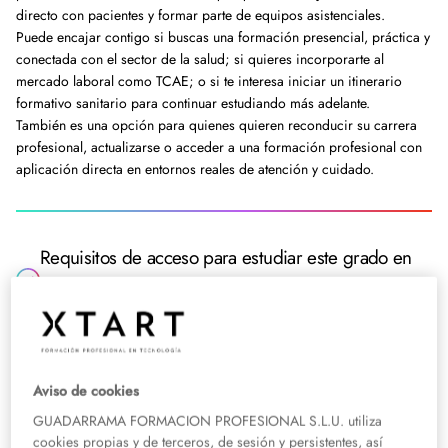
directo con pacientes y formar parte de equipos asistenciales.
Puede encajar contigo si buscas una formación presencial, práctica y
conectada con el sector de la salud; si quieres incorporarte al
mercado laboral como TCAE; o si te interesa iniciar un itinerario
formativo sanitario para continuar estudiando más adelante.
También es una opción para quienes quieren reconducir su carrera
profesional, actualizarse o acceder a una formación profesional con
aplicación directa en entornos reales de atención y cuidado.
Requisitos de acceso para estudiar este grado en
Valencia
Puedes acceder a este ciclo en Valencia si cumples al
menos uno de los siguientes requisitos:
Aviso de cookies
ESO o nivel superior
Req. 1
Título de Graduado en Educación Secundaria Obligatoria o
GUADARRAMA FORMACION PROFESIONAL S.L.U. utiliza
nivel académico superior.
cookies propias y de terceros, de sesión y persistentes, así