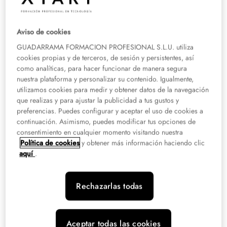
Barcelona
Presencial:
Barcelona
Aviso de cookies
Consulta descuentos
GUADARRAMA FORMACION PROFESIONAL S.L.U. utiliza
cookies propias y de terceros, de sesión y persistentes, así
como analíticas, para hacer funcionar de manera segura
nuestra plataforma y personalizar su contenido. Igualmente,
Grado Superior
Salud
utilizamos cookies para medir y obtener datos de la navegación
Grado Superior en Higiene Bucodental en
que realizas y para ajustar la publicidad a tus gustos y
preferencias. Puedes configurar y aceptar el uso de cookies a
Barcelona
continuación. Asimismo, puedes modificar tus opciones de
consentimiento en cualquier momento visitando nuestra
Presencial:
Barcelona
Política de cookies
y obtener más información haciendo clic
Consulta descuentos
aquí
.
Rechazarlas todas
Grado Superior
Salud
Grado Superior en Higiene Bucodental en
Madrid
Aceptar todas las cookies