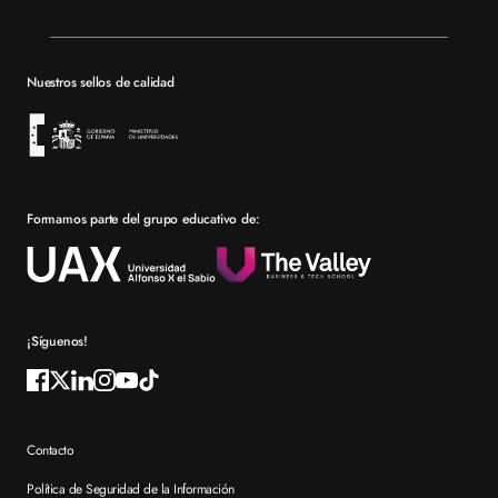
Valencia
Mapa del sitio XTART
Barcelona
Becas
Nuestros sellos de calidad
Sevilla
Financiación
Bolsa de empleo
Prácticas en empresa
Formamos parte del grupo educativo de:
Por qué elegir XTART
Reconocimientos
Preguntas frecuentes XTART
¡Síguenos!
Contacto
Política de Seguridad de la Información