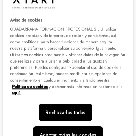
en Madrid
Presencial:
Madrid
Aviso de cookies
Consulta descuentos
GUADARRAMA FORMACION PROFESIONAL S.L.U. utiliza
cookies propias y de terceros, de sesión y persistentes, así
como analíticas, para hacer funcionar de manera segura
nuestra plataforma y personalizar su contenido. Igualmente,
Grado Superior
Tech
utilizamos cookies para medir y obtener datos de la navegación
Grado Superior en Administración de
que realizas y para ajustar la publicidad a tus gustos y
preferencias. Puedes configurar y aceptar el uso de cookies a
Sistemas Informáticos en Red en Murcia
continuación. Asimismo, puedes modificar tus opciones de
consentimiento en cualquier momento visitando nuestra
Presencial:
Murcia
Política de cookies
y obtener más información haciendo clic
Consulta descuentos
aquí
.
Rechazarlas todas
Grado Superior
Salud
Grado Superior en Radioterapia y
Dosimetría en Madrid
Aceptar todas las cookies