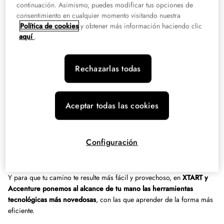
continuación. Asimismo, puedes modificar tus opciones de
Nuestro objetivo es que a lo largo de tu proceso de formación
consentimiento en cualquier momento visitando nuestra
puedas obtener los conocimientos y habilidades que el mercado
Política de cookies
y obtener más información haciendo clic
aquí
.
demanda, para que tus futuros empleadores encuentren todos los
argumentos que necesitan en tu currículum. Con un programa ligado
a la industria podrás desarrollar y mantener aplicaciones informáticas
Rechazarlas todas
para todo tipo de dispositivos y plataformas con plenas garantías de
éxito, especializándote en los siguientes ámbitos:
Sistemas informáticos.
Aceptar todas las cookies
Bases de datos.
Programación.
Configuración
Lenguajes de marcas y sistemas de gestión de información.
Y para que tu camino te resulte más fácil y provechoso, en
XTART y
Accenture ponemos al alcance de tu mano las herramientas
tecnológicas más novedosas
, con las que aprender de la forma más
eficiente.