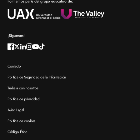
Formamos parte del grupo educativo de:
Por qué elegir XTART
Reconocimientos
Preguntas frecuentes XTART
¡Síguenos!
Contacto
Política de Seguridad de la Información
Trabaja con nosotros
Política de privacidad
Aviso Legal
Política de cookies
Código Ético