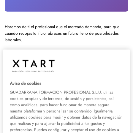
Haremos de ti el profesional que el mercado demanda, para que
cuando recojas tu título, abraces un futuro lleno de posibilidades
laborales.
Estudiar Desarrollo de Aplicaciones Multiplataforma más el curso
de Especialista en Ciberseguridad con XTART y Accenture te
garantiza la llave al empleo
Tú pones el talento y nosotros lo haremos posible, acompañándote en
Aviso de cookies
el proceso. Te está esperando un nuevo formato de aprendizaje de la
GUADARRAMA FORMACION PROFESIONAL S.L.U. utiliza
mano de docentes con un destacado puesto en la industria.
cookies propias y de terceros, de sesión y persistentes, así
como analíticas, para hacer funcionar de manera segura
¿Qué habilidades adquiriré en este
nuestra plataforma y personalizar su contenido. Igualmente,
Grado Superior en Desarrollo de
utilizamos cookies para medir y obtener datos de la navegación
que realizas y para ajustar la publicidad a tus gustos y
aplicaciones multiplataforma?
preferencias. Puedes configurar y aceptar el uso de cookies a