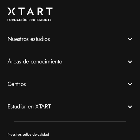
Nuestros estudios
Todos los Ciclos Formativos
Áreas de conocimiento
Grados Medios
Grados Superiores
Salud
Centros
Especializaciones
Emergencias
FP a distancia
Business
Madrid
Estudiar en XTART
Tech
Murcia
Valencia
Mapa del sitio XTART
Barcelona
Becas
Nuestros sellos de calidad