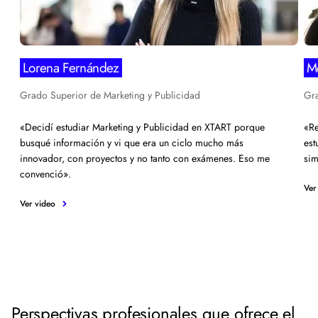
Lorena Fernández
Me
Grado Superior de Marketing y Publicidad
Gra
«Decidí estudiar Marketing y Publicidad en XTART porque
«Re
busqué información y vi que era un ciclo mucho más
est
innovador, con proyectos y no tanto con exámenes. Eso me
sim
convenció».
Ver
Ver video
Perspectivas profesionales que ofrece el