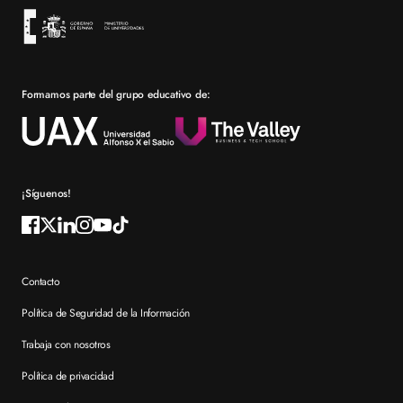
Sevilla
Financiación
Bolsa de empleo
Prácticas en empresa
Formamos parte del grupo educativo de:
Por qué elegir XTART
Reconocimientos
Preguntas frecuentes XTART
¡Síguenos!
Contacto
Política de Seguridad de la Información
Trabaja con nosotros
Política de privacidad