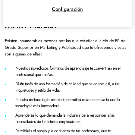
¿Por qué estudiar el Ciclo Superior
Configuración
en Marketing y Publicidad con
XTART Murcia?
Existen innumerables razones por las que estudiar el ciclo de FP de
Grado Superior en Marketing y Publicidad que te ofrecemos y estas
son algunas de ellas:
Nuestros novedosos formatos de aprendizaje te convertirán en el
profesional que sueñas.
Disfrutarás de una formación de calidad que se adapta a ti, a tus
inquietudes y estilo de vida.
Nuestra metodología propia te permitirá estar en contacto con la
tecnología más innovadora.
Aprenderás lo que demanda la industria para responder a las
necesidades de tus futuros empleadores.
Percibirás el apoyo y la confianza de tus profesores, que te