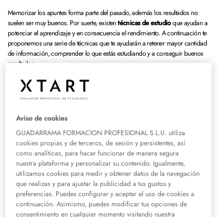
Memorizar los apuntes forma parte del pasado, además los resultados no
suelen ser muy buenos. Por suerte, existen
técnicas de estudio
que ayudan a
potenciar el aprendizaje y en consecuencia el rendimiento. A continuación te
proponemos una serie de técnicas que te ayudarán a retener mayor cantidad
de información, comprender lo que estás estudiando y a conseguir buenos
resultados.
1.Subrayar
Resaltar las partes más importantes es una de las técnicas de estudio más
Aviso de cookies
conocidas y consiste en destacar lo fundamental del texto. Antes de aplicar
GUADARRAMA FORMACION PROFESIONAL S.L.U. utiliza
este método es importante hacer una lectura comprensiva y después se debe
cookies propias y de terceros, de sesión y persistentes, así
destacar lo fundamental para continuar con el estudio.
como analíticas, para hacer funcionar de manera segura
nuestra plataforma y personalizar su contenido. Igualmente,
2. Mapas mentales
utilizamos cookies para medir y obtener datos de la navegación
que realizas y para ajustar la publicidad a tus gustos y
Los mapas mentales son muy eficaces para recordar palabras clave que te
preferencias. Puedes configurar y aceptar el uso de cookies a
ayuden a desarrollar el resto de apuntes, además pueden ahorrar muchas
continuación. Asimismo, puedes modificar tus opciones de
horas de estudio y consolidar los conocimientos aprendidos. Los mapas
consentimiento en cualquier momento visitando nuestra