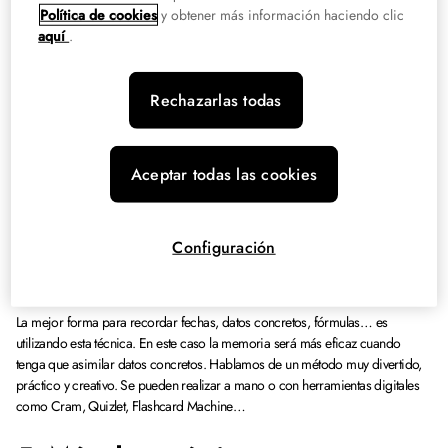
mentales sintetizan la información y organizan las ideas. Existen herramientas
Política de cookies
y obtener más información haciendo clic
digitales para hacerlos como Mindmanager, XMind, Coggle, Freemind…
aquí
.
3. Elabora tus propios apuntes
Rechazarlas todas
Esta técnica trata de entender los temas y plasmarlos con nuestras propias
palabras poniendo todos los datos clave. Lo más importante es saber resumir
Aceptar todas las cookies
el contenido dejando lo principal. Podemos hacerlo de forma tradicional o
con herramientas online como Quickoffice, Penultimate, Squid, Simplenote y
Moleskine Journal.
Configuración
4. Fichas de estudio
La mejor forma para recordar fechas, datos concretos, fórmulas… es
utilizando esta técnica. En este caso la memoria será más eficaz cuando
tenga que asimilar datos concretos. Hablamos de un método muy divertido,
práctico y creativo. Se pueden realizar a mano o con herramientas digitales
como Cram, Quizlet, Flashcard Machine…