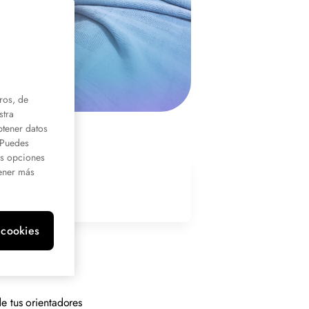
ros, de
stra
btener datos
. Puedes
us opciones
ener más
 cookies
e tus orientadores