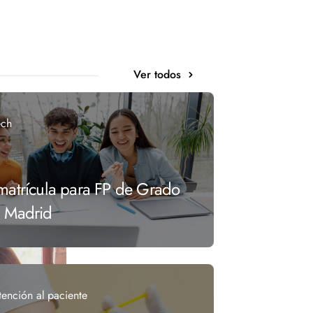
Ver todos
ech
matrícula para FP de Grado
n Madrid
tención al paciente