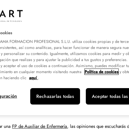
cookies
A FORMACION PROFESIONAL S.L.U. utiliza cookies propias y de terce
ersistentes, así como analíticas, para hacer funcionar de manera segura nue
 y personalizar su contenido. Igualmente, utilizamos cookies para medir y o
gación que realizas y para ajustar la publicidad a tus gustos y preferencias
 y aceptar el uso de cookies a continuación. Asimismo, puedes modificar t
imiento en cualquier momento visitando nuestra
Política de cookies
y obt
o
n haciendo clic
aquí
.
nte
guración
Rechazarlas todas
Aceptar todas las
iar una
FP de Auxiliar de Enfermería
, las opiniones que escucharás d