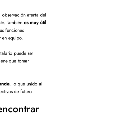
 observación atenta del
nte. También
es muy útil
us funciones
ar en equipo.
talario puede ser
tiene que tomar
encia
, lo que unido al
pectivas de futuro.
encontrar