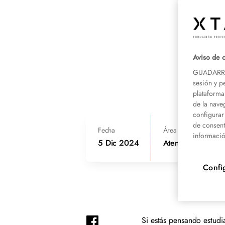
Aviso de 
GUADARRAM
sesión y p
plataforma
de la nave
configurar
de consent
Fecha
Área de conocimient
informació
5 Dic 2024
Atención al pacie
Confi
Si estás pensando estud