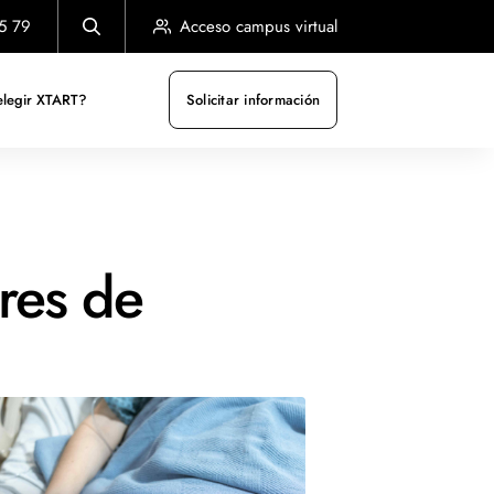
5 79
Acceso campus virtual
elegir XTART?
Solicitar información
ares de