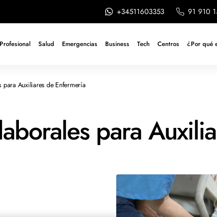
+34511603353
91 910 1
Profesional
Salud
Emergencias
Business
Tech
Centros
¿Por qué 
s para Auxiliares de Enfermería
laborales para Auxili