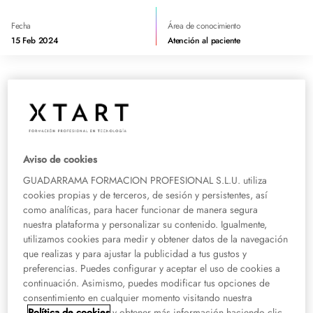
Fecha
Área de conocimiento
15 Feb 2024
Atención al paciente
Existen diferentes tipos de inyecciones en función de la vía de
administración. En concreto
la inyección intramuscular es el tipo de
inyección que administra la medicación directamente en el músculo.
La
aguja se inyecta en un ángulo de 90º, que penetra la epidermis, dermis y
tejido subcutáneo hasta llegar al músculo donde se deposita el líquido.
Aviso de cookies
GUADARRAMA FORMACION PROFESIONAL S.L.U. utiliza
La inyección intramuscular se emplea
cuando se busca una vía y absorción
cookies propias y de terceros, de sesión y persistentes, así
de los fármacos de manera suficientemente rápida.
Siendo de esta forma
como analíticas, para hacer funcionar de manera segura
absorbida a través de los capilares sanguíneos de nuestro cuerpo en pocos
nuestra plataforma y personalizar su contenido. Igualmente,
minutos tras la inyección.
utilizamos cookies para medir y obtener datos de la navegación
que realizas y para ajustar la publicidad a tus gustos y
Como aplicar una inyección
preferencias. Puedes configurar y aceptar el uso de cookies a
continuación. Asimismo, puedes modificar tus opciones de
intramuscular
consentimiento en cualquier momento visitando nuestra
Política de cookies
y obtener más información haciendo clic