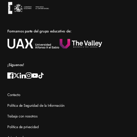
Financiación
Bolsa de empleo
Prácticas en empresa
Formamos parte del grupo educativo de:
Por qué elegir XTART
Reconocimientos
Preguntas frecuentes XTART
¡Síguenos!
Contacto
Política de Seguridad de la Información
Trabaja con nosotros
Política de privacidad