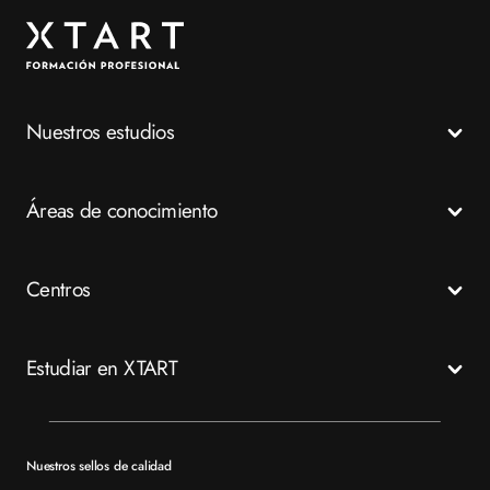
Nuestros estudios
Todos los Ciclos Formativos
Áreas de conocimiento
Grados Medios
Grados Superiores
Salud
Centros
Especializaciones
Emergencias
FP a distancia
Business
Madrid
Estudiar en XTART
Tech
Murcia
Valencia
Mapa del sitio XTART
Barcelona
Becas
Nuestros sellos de calidad
Sevilla