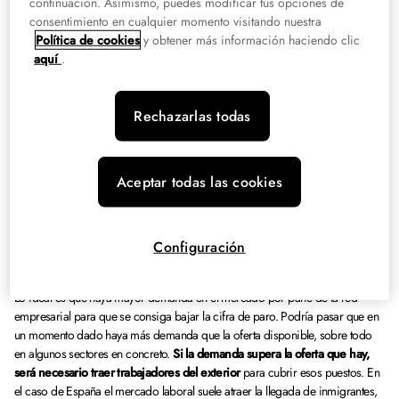
continuación. Asimismo, puedes modificar tus opciones de
actividades públicas de empleo, así como las ofertas privadas de trabajo.
consentimiento en cualquier momento visitando nuestra
Política de cookies
y obtener más información haciendo clic
En el mercado laboral encontramos tanto los datos de población
aquí
.
económicamente activa como las personas paradas que buscan un trabajo.
El mercado de trabajo
es la suma de la oferta y demanda de empleo de
una sociedad
. El equilibrio entre demanda y oferta es lo que marcará el tanto
Rechazarlas todas
por ciento de paro y la empleabilidad de la región o país en concreto que se
esté analizando. La mano de obra que se contrata es la que se contabiliza
para las altas en la Seguridad Social, las cotizaciones de los trabajadores
activos.
Aceptar todas las cookies
¿Qué se ofrece en el mercado
laboral?
Configuración
Lo ideal es que haya mayor demanda en el mercado por parte de la red
empresarial para que se consiga bajar la cifra de paro. Podría pasar que en
un momento dado haya más demanda que la oferta disponible, sobre todo
en algunos sectores en concreto.
Si la demanda supera la oferta que hay,
será necesario traer trabajadores del exterior
para cubrir esos puestos. En
el caso de España el mercado laboral suele atraer la llegada de inmigrantes,