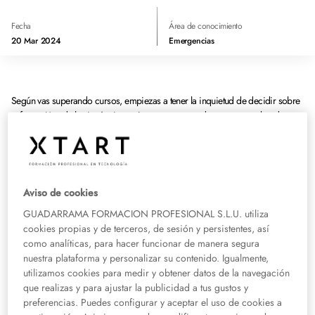
Fecha
Área de conocimiento
20 Mar 2024
Emergencias
Según vas superando cursos, empiezas a tener la inquietud de decidir sobre
tu futuro. Una de las incógnitas más comunes cuando estamos acabando
nuestros estudios es cómo se presenta el mercado laboral para los jóvenes.
¿Cómo estará el mercado laboral cuando acabes tus estudios?
Es una
cuestión que crea bastante incertidumbre a partir de los 18 años. ¿Estás
mirando salidas laborales después de tu grado de FP? Te vamos a poner un
poco en sintonía sobre el sistema educativo y el mercado laboral actual.
Aviso de cookies
¡Vamos a ver cómo podemos acceder al mercado laboral!
GUADARRAMA FORMACION PROFESIONAL S.L.U. utiliza
cookies propias y de terceros, de sesión y persistentes, así
¿Qué es el mercado laboral?
como analíticas, para hacer funcionar de manera segura
nuestra plataforma y personalizar su contenido. Igualmente,
utilizamos cookies para medir y obtener datos de la navegación
El mundo laboral o mercado de trabajo es el ecosistema laboral en el que se
que realizas y para ajustar la publicidad a tus gustos y
muestran las oportunidades de empleo y el conjunto de recursos humanos
preferencias. Puedes configurar y aceptar el uso de cookies a
disponibles de un país, comunidad, ciudad o región.
Engloba las