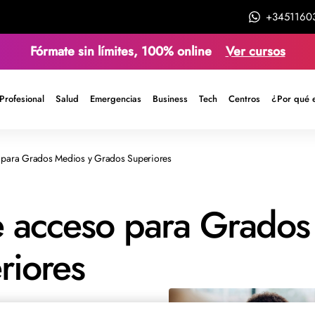
+3451160
Fórmate sin límites, 100% online
Ver cursos
Profesional
Salud
Emergencias
Business
Tech
Centros
¿Por qué 
o para Grados Medios y Grados Superiores
e acceso para Grados
riores