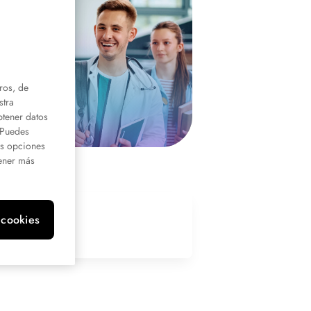
ros, de
stra
btener datos
. Puedes
us opciones
ener más
 cookies