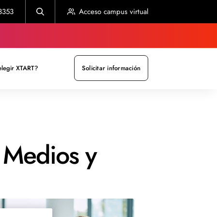
3353
Acceso campus virtual
elegir XTART?
Solicitar información
 Medios y