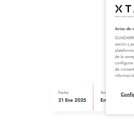
Aviso de 
GUADARRAM
sesión y p
plataforma
de la nave
configurar
de consent
informació
Fecha
Área de conocimie
Confi
21 Ene 2025
Emergencias