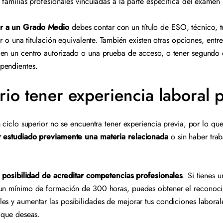
s familias profesionales vinculadas a la parte específica del exame
r a un Grado Medio
debes contar con un título de ESO, técnico, t
or o una titulación equivalente. También existen otras opciones, entre
 en un centro autorizado o una prueba de acceso, o tener segundo
 pendientes.
rio tener experiencia laboral 
n ciclo superior no se encuentra tener experiencia previa, por lo qu
er estudiado previamente una materia relacionada
o sin haber tra
a
posibilidad de acreditar competencias profesionales
. Si tienes 
 un mínimo de formación de 300 horas, puedes obtener el reconocim
es y aumentar las posibilidades de mejorar tus condiciones laboral
lo que deseas.