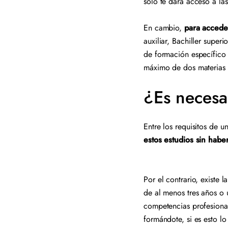
solo te dará acceso a la
En cambio,
para accede
auxiliar, Bachiller superi
de formación específico
máximo de dos materias
¿Es necesa
Entre los requisitos de u
estos estudios sin hab
Por el contrario, existe l
de al menos tres años o
competencias profesional
formándote, si es esto 