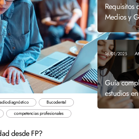
Requisitos
Medios y G
At
16/01/2025
Guía compl
estudios e
adiodiagnóstico
Bucodental
competencias profesionales
idad desde FP?