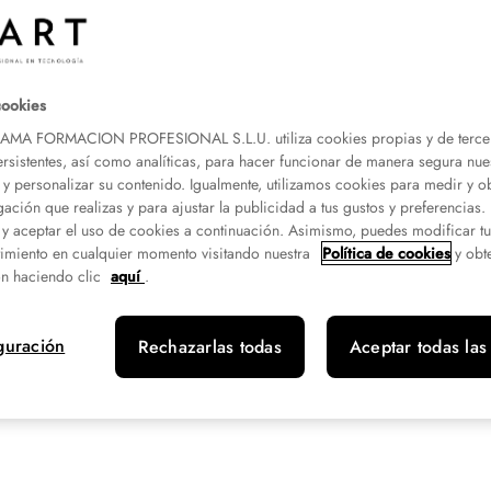
cookies
A FORMACION PROFESIONAL S.L.U. utiliza cookies propias y de terce
ersistentes, así como analíticas, para hacer funcionar de manera segura nue
 y personalizar su contenido. Igualmente, utilizamos cookies para medir y o
gación que realizas y para ajustar la publicidad a tus gustos y preferencias
 y aceptar el uso de cookies a continuación. Asimismo, puedes modificar t
imiento en cualquier momento visitando nuestra
Política de cookies
y obt
n haciendo clic
aquí
.
nto
guración
Rechazarlas todas
Aceptar todas las