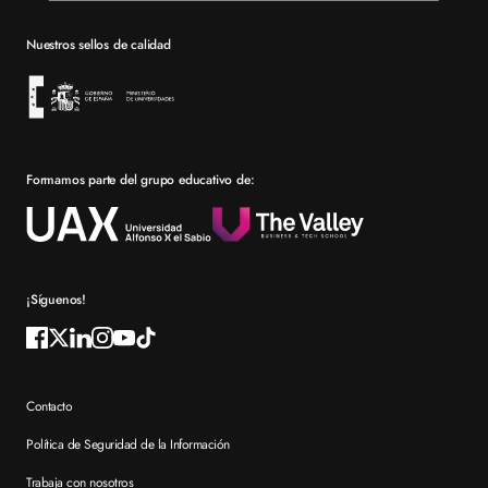
Barcelona
Becas
Nuestros sellos de calidad
Sevilla
Financiación
Bolsa de empleo
Prácticas en empresa
Formamos parte del grupo educativo de:
Por qué elegir XTART
Reconocimientos
Preguntas frecuentes XTART
¡Síguenos!
Contacto
Política de Seguridad de la Información
Trabaja con nosotros