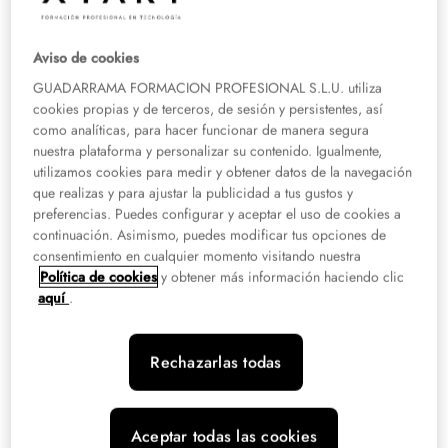
Requisitos generales para ser
bombero
Aviso de cookies
GUADARRAMA FORMACION PROFESIONAL S.L.U. utiliza
En las oposiciones a bombero
los requisitos a cumplir pueden variar en
cookies propias y de terceros, de sesión y persistentes, así
función de la convocatoria
a la que te presentes. En general, se pide tener la
como analíticas, para hacer funcionar de manera segura
nacionalidad española o de alguno de los países miembros de la UE, y tener
nuestra plataforma y personalizar su contenido. Igualmente,
18 años cumplidos.
utilizamos cookies para medir y obtener datos de la navegación
que realizas y para ajustar la publicidad a tus gustos y
preferencias. Puedes configurar y aceptar el uso de cookies a
En cuanto a los estudios necesarios, la mayoría de las oposiciones suelen
continuación. Asimismo, puedes modificar tus opciones de
pedir tener un título de Bachiller, un ciclo formativo de Grado Medio o
consentimiento en cualquier momento visitando nuestra
Superior, o un título equivalente. En el caso de la FP,
el Grado Medio en
Política de cookies
y obtener más información haciendo clic
Emergencias y Protección Civil es el más adecuado
, ya que incluye
aquí
.
formación en aspectos como salvamento, rescate y la atención sanitaria.
Por último, se solicita no estar separado de la Administración mediante
Rechazarlas todas
expediente disciplinario ni estar inhabilitado para el ejercicio de las
funciones públicas. Hay que tener en cuenta, además, que
la convocatoria
puede solicitar también tener una altura mínima y superar ciertas pruebas
físicas
.
Aceptar todas las cookies