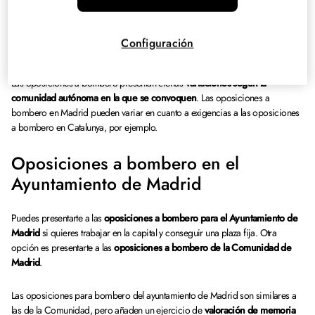
Oposiciones de bombero por
comunidades autónomas
Configuración
Las oposiciones a bombero presentan ciertas
variaciones según la
comunidad autónoma en la que se convoquen
. Las oposiciones a
bombero en Madrid pueden variar en cuanto a exigencias a las oposiciones
a bombero en Catalunya, por ejemplo.
Oposiciones a bombero en el
Ayuntamiento de Madrid
Puedes presentarte a las
oposiciones a bombero para el Ayuntamiento de
Madrid
si quieres trabajar en la capital y conseguir una plaza fija. Otra
opción es presentarte a las
oposiciones a bombero de la Comunidad de
Madrid
.
Las oposiciones para bombero del ayuntamiento de Madrid son similares a
las de la Comunidad, pero añaden un ejercicio de
valoración de memoria