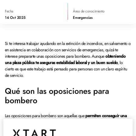
Fecha
Área de conocimiento
14 Oct 2025
Emergencias
Si te interesa trabajar ayudando en la extinción de incendios, en salvamento o
en asistencia en colaboración con servicios de emergencias, quizá te
interese prepararte unas oposiciones para bombero. Aunque
obteniendo
una plaza pública te aseguras estabilidad laboral y un buen sueldo
, lo
cierto es que este trabajo está pensado para personas con un claro espíritu
de servicio.
Qué son las oposiciones para
bombero
Las oposiciones para bombero son aquellas que
permiten conseguir una
plaza pública, ya sea estatal, regional o loca
l. Para ello, el interesado debe
superar un proceso selectivo que le permitirá acceder a su puesto de trabajo.