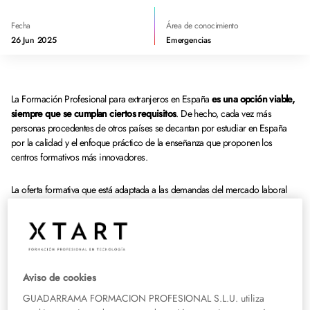
Fecha
Área de conocimiento
26 Jun 2025
Emergencias
La Formación Profesional para extranjeros en España
es una opción viable,
siempre que se cumplan ciertos requisitos
. De hecho, cada vez más
personas procedentes de otros países se decantan por estudiar en España
por la calidad y el enfoque práctico de la enseñanza que proponen los
centros formativos más innovadores.
La oferta formativa que está adaptada a las demandas del mercado laboral
resulta muy atractiva y tremendamente útil para quienes buscan una
preparación sólida y orientada al empleo
. La proyección internacional de
estos estudios, además, hace que los ciclos formativos españoles sean muy
bien valorados fuera de nuestras fronteras.
Requisitos para estudiar una FP en
Aviso de cookies
GUADARRAMA FORMACION PROFESIONAL S.L.U. utiliza
España siendo extranjero