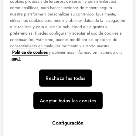
cookies propias y de terceros, de sesión y persistentes, así
como analíticas, para hacer funcionar de manera segura
Hay que cumplir ciertos
requisitos para estudiar FP en España siendo
nuestra plataforma y personalizar su contenido. Igualmente,
extranjero
, entre ellos los siguientes:
utilizamos cookies para medir y obtener datos de la navegación
que realizas y para ajustar la publicidad a tus gustos y
Tener pasaporte en vigor
preferencias. Puedes configurar y aceptar el uso de cookies a
continuación. Asimismo, puedes modificar tus opciones de
consentimiento en cualquier momento visitando nuestra
El primer requisito para inscribirse en un Grado Medio o Grado Superior de
Política de cookies
y obtener más información haciendo clic
FP es
contar con un
pasaporte válido y en vigor
.
aquí
.
Contar con un título homologado
Rechazarlas todas
La Formación Profesional en España para extranjeros requiere disponer de
una titulación equivalente a la ESO o Bachillerato, que
debe ser
homologadas por el Ministerio de Educación
para inscribirse en el ciclo
Aceptar todas las cookies
formativo. El proceso de homologación, que puede demorarse varios
meses, exige presentar la documentación en español o traducida.
Configuración
Disponer de visado de estudiante