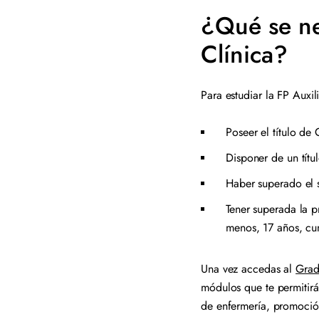
¿Qué se nec
Clínica?
Para estudiar la FP Auxil
Poseer el título d
Disponer de un títu
Haber superado el s
Tener superada la p
menos, 17 años, cu
Una vez accedas al
Grad
módulos que te permitirán
de enfermería, promoción