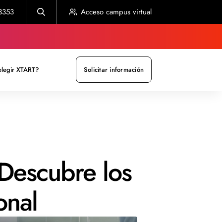
3353
Acceso campus virtual
elegir XTART?
Solicitar información
 Descubre los
onal