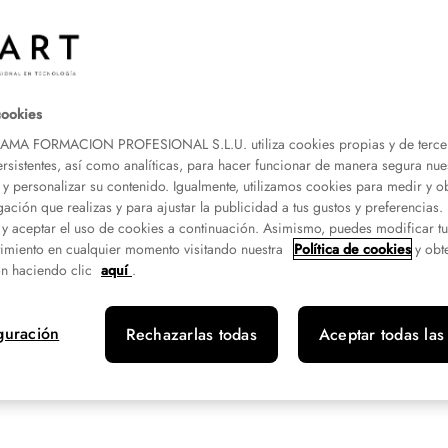
l encargado de ofrecer a los
.
cookies
A FORMACION PROFESIONAL S.L.U. utiliza cookies propias y de terce
ersistentes, así como analíticas, para hacer funcionar de manera segura nue
 y personalizar su contenido. Igualmente, utilizamos cookies para medir y o
gación que realizas y para ajustar la publicidad a tus gustos y preferencias
 y aceptar el uso de cookies a continuación. Asimismo, puedes modificar t
imiento en cualquier momento visitando nuestra
Política de cookies
y obt
n haciendo clic
aquí
.
guración
Rechazarlas todas
Aceptar todas las
to
ente