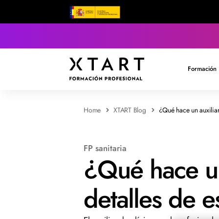
Formación 
Home
XTART Blog
¿Qué hace un auxiliar
FP sanitaria
¿Qué hace un
detalles de e