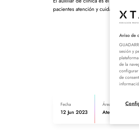
El auxiliar de clínica es el profesiona
pacientes atención y cuidados básicos
Aviso de 
GUADARRAM
sesión y p
plataforma
de la nave
configurar
de consent
informació
Confi
Fecha
Área de conocimien
12 Jun 2023
Atención al Paci