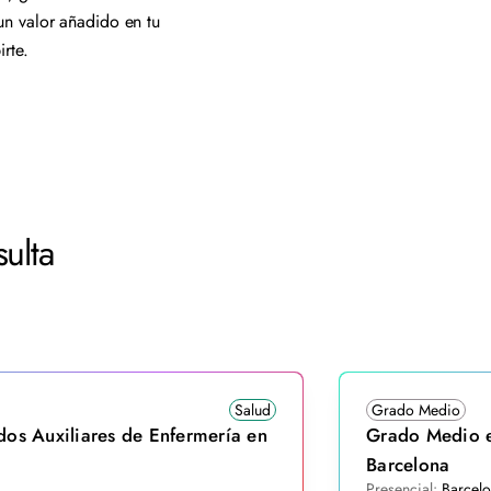
un valor añadido en tu
irte.
ulta
Salud
Grado Medio
os Auxiliares de Enfermería en
Grado Medio e
Barcelona
Presencial:
Barcelo