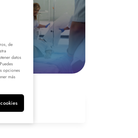
ros, de
stra
btener datos
. Puedes
us opciones
ener más
 cookies