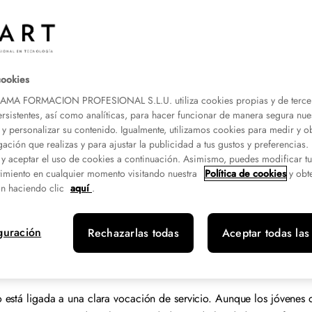
cookies
A FORMACION PROFESIONAL S.L.U. utiliza cookies propias y de terce
ersistentes, así como analíticas, para hacer funcionar de manera segura nue
 y personalizar su contenido. Igualmente, utilizamos cookies para medir y o
gación que realizas y para ajustar la publicidad a tus gustos y preferencias
 y aceptar el uso de cookies a continuación. Asimismo, puedes modificar t
to
imiento en cualquier momento visitando nuestra
Política de cookies
y obt
n haciendo clic
aquí
.
guración
Rechazarlas todas
Aceptar todas las
está ligada a una clara vocación de servicio. Aunque los jóvenes q