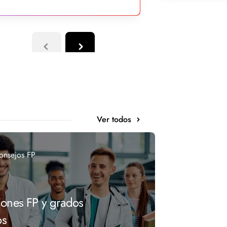
Ver todos
onsejos FP
iones FP y grados
os