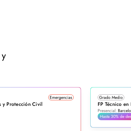
 y
Emergencias
Grado Medio
 y Protección Civil
FP Técnico en 
Presencial:
Barcelon
Hasta 30% de de