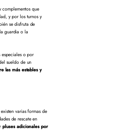
os y complementos que
ad, y por los turnos y
ién se disfruta de
da guardia o la
s especiales o por
del sueldo de un
re las más estables y
existen varias formas de
dades de rescate en
er
pluses adicionales por