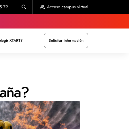
5 79
Acceso campus virtual
elegir XTART?
Solicitar información
paña?