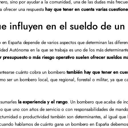
nero, sino por ayudar a la comunidad, una de las dudas más frecue
 ofrecer una respuesta
hay que tener en cuenta varias cuestione
ue influyen en el sueldo de u
en España depende de varios aspectos que determinan las diferenci
idad Autónoma en la que se trabaja es uno de los más determinant
r presupuesto o más riesgo operativo suelen ofrecer sueldos má
lantearse cuánto cobra un bombero
también hay que tener en cuen
mo ser un bombero local, que regional, forestal o militar, ya que 
.
e sumarles
la experiencia y el rango
. Un bombero que acaba de inc
do que uno con años de servicio o con responsabilidades de mand
octurnidad o productividad también son determinantes, al igual que 
o, cuando hablamos de cuánto gana un bombero en España debemos