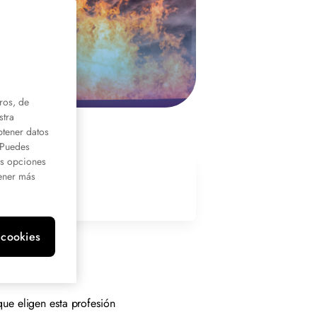
ros, de
stra
btener datos
. Puedes
us opciones
ener más
 cookies
ue eligen esta profesión