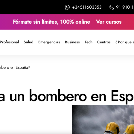
+34511603353
91 910 1
Fórmate sin límites, 100% online
Ver cursos
Profesional
Salud
Emergencias
Business
Tech
Centros
¿Por qué 
mbero en España?
a un bombero en Es