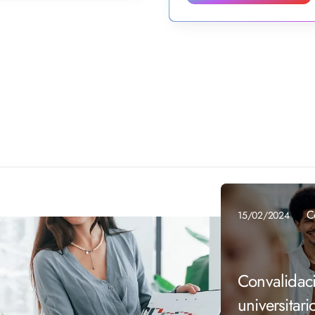
C
15/02/2024
Convalidac
universitari