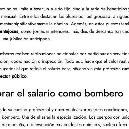
ro no se limita a tener un sueldo fijo, sino a la serie de benefici
mensual. Entre ellos destacan los pluses por peligrosidad, antigüed
entar significativamente la nómina. Además, en estos puestos tamb
entajosas
, como jornadas intensivas, más días de descanso tras ca
 una jubilación anticipada.
mberos reciben retribuciones adicionales por participar en servicio
ación, coordinación o inspección. Todo esto hace que el valor real 
perior al que refleja el salario base, situando a esta profesión
ent
ector público
.
ar el salario como bombero
ando su camino profesional y quieren alcanzar mejores condiciones, 
 bombero. Una de ellas es la especialización. Los cuerpos con uni
 o de montaña, o intervención en accidentes químicos, suelen ofrec