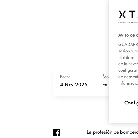
Aviso de 
GUADARRAM
sesión y p
plataforma
de la nave
configurar
Fecha
Área de conocimien
de consent
informació
4 Nov 2025
Emergencias
Confi
La profesión de bombero 