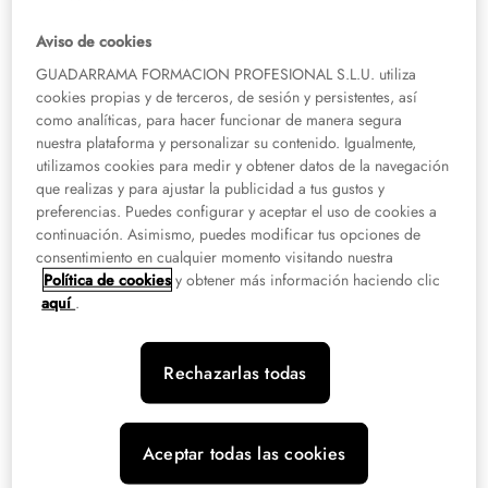
que el alumno pueda realizar prácticas.
Aviso de cookies
FP con más salidas laborales: las
GUADARRAMA FORMACION PROFESIONAL S.L.U. utiliza
cookies propias y de terceros, de sesión y persistentes, así
áreas más demandadas
como analíticas, para hacer funcionar de manera segura
nuestra plataforma y personalizar su contenido. Igualmente,
Algunas de las FP con más salidas profesionales son las relacionadas con la
utilizamos cookies para medir y obtener datos de la navegación
salud, los negocios, la tecnología y las emergencias, en donde
la
que realizas y para ajustar la publicidad a tus gustos y
empleabilidad puede llegar incluso a superar el 95
.
preferencias. Puedes configurar y aceptar el uso de cookies a
continuación. Asimismo, puedes modificar tus opciones de
Salud
consentimiento en cualquier momento visitando nuestra
Política de cookies
y obtener más información haciendo clic
aquí
.
Los ciclos formativos relacionados con la salud cuentan con una alta
empleabilidad. En cuanto a grados medios se refiere, la
FP en
Cuidados
Auxiliares de Enfermería
cuenta, además, con uno de los mejores salarios
Rechazarlas todas
iniciales para recién titulados.
En cuanto a los ciclos formativos de Grado Superior, el de
Higiene
Aceptar todas las cookies
Bucodental
está en pleno crecimiento, ya que hay una gran demanda de
profesionales, y también cuenta con excelentes perspectivas el
Grado