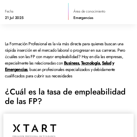
Fecha
Área de conocimiento
21 Jul 2025
Emergencias
La Formación Profesional es la vía más directa para quienes buscan una
rápida inserción en el mercado laboral o progresar en sus carreras. Pero
¿cuáles son las FP con mayor empleabilidad? Hoy en día las empresas,
especialmente las relacionadas con
Business
,
Tecnología
,
Salud
y
Emergencias
, buscan profesionales especializados y debidamente
cualificados para cubrir sus necesidades
¿Cuál es la tasa de empleabilidad
de las FP?
Actualmente, la tasa de empleabilidad de las FP es superior al 90%, lo que
significa que nueve de cada diez estudiantes encuentran trabajo al terminar
sus estudios. Para ello, nada mejor que elegir
un centro innovador y que
cuente con convenios con las empresas más destacadas
del sector para