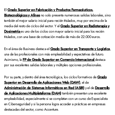
El
Grado Superior en Fabricación y Productos Farmacéuticos,
Biotecnológicos y Afines
no solo presenta numerosas salidas laborales, sino
también el mejor salario inicial para recién titulados, muy por encima de la
media del resto de ciclos del sector. Y el
Grado Superior en Radioterapia y
Dosimetría
es uno de los ciclos con mayor salario inicial para los recién
titulados, con una base de cotización media de más de 22.000 euros.
En el área de Business destaca el
Grado Superior en Transporte y Logística
,
una de las profesionales con más empleabilidad y expectativas de futuro.
Asimismo, la
FP de Grado Superior en Comercio Internacional
destaca
por sus excelentes salidas laborales y múltiples opciones profesionales.
Por su parte, y dentro del área tecnológica, los ciclos formativos de
Grado
Superior en Desarrollo de Aplicaciones Web (DAW)
, el de
Administración de Sistemas Informáticos en Red (ASIR)
y el de
Desarrollo
de Aplicaciones Multiplataforma (DAM)
también presentan una excelente
empleabilidad, especialmente si se completan con un curso de Especialista
en Ciberseguridad y si la persona logra acceder a prácticas en empresas
destacadas del sector, como Accenture.