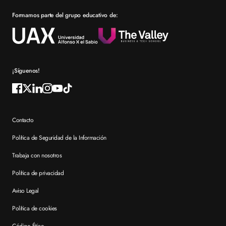
Formamos parte del grupo educativo de:
Por qué elegir XTART
Reconocimientos
Preguntas frecuentes XTART
¡Síguenos!
Contacto
Política de Seguridad de la Información
Trabaja con nosotros
Política de privacidad
Aviso Legal
Política de cookies
Código Ético