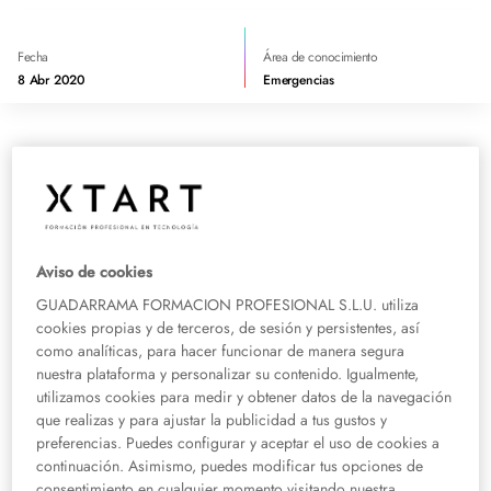
Fecha
Área de conocimiento
8 Abr 2020
Emergencias
La crisis sanitaria que estamos viviendo en España y en otros muchos países
por el virus COVID-19 obliga a la mayoría de personas a permanecer en sus
casas, poniendo a prueba la convivencia familiar y el día a día de cada
persona. La combinación de clases online, teletrabajo y familiares sin
actividades diarias, puede resultar difícil, sin embargo también puede ser
Aviso de cookies
una experiencia única para
mejorar las relaciones familiares y ganar
GUADARRAMA FORMACION PROFESIONAL S.L.U. utiliza
nuevos aprendizajes
.
cookies propias y de terceros, de sesión y persistentes, así
como analíticas, para hacer funcionar de manera segura
El ritmo frenético que llevábamos hasta hace unos días ha dado un frenazo
nuestra plataforma y personalizar su contenido. Igualmente,
de golpe, y es posible que estos días tengamos que cambiar nuestro día a
utilizamos cookies para medir y obtener datos de la navegación
día y permanecer más tiempo en familia. Ahora es el momento donde la
que realizas y para ajustar la publicidad a tus gustos y
organización se vuelve indispensable para trabajar, atender a los familiares y
preferencias. Puedes configurar y aceptar el uso de cookies a
disfrutar del tiempo libre.
continuación. Asimismo, puedes modificar tus opciones de
consentimiento en cualquier momento visitando nuestra