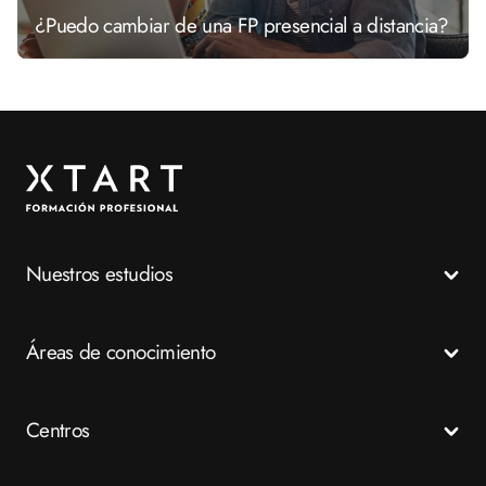
¿Puedo cambiar de una FP presencial a distancia?
Nuestros estudios
Todos los Ciclos Formativos
Áreas de conocimiento
Grados Medios
Grados Superiores
Salud
Centros
Especializaciones
Emergencias
FP a distancia
Business
Madrid