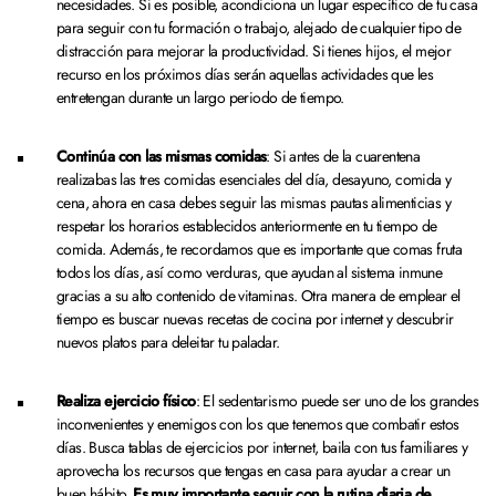
necesidades. Si es posible, acondiciona un lugar específico de tu casa
para seguir con tu formación o trabajo, alejado de cualquier tipo de
distracción para mejorar la productividad. Si tienes hijos, el mejor
recurso en los próximos días serán aquellas actividades que les
entretengan durante un largo periodo de tiempo.
Continúa con las mismas comidas
: Si antes de la cuarentena
realizabas las tres comidas esenciales del día, desayuno, comida y
cena, ahora en casa debes seguir las mismas pautas alimenticias y
respetar los horarios establecidos anteriormente en tu tiempo de
comida. Además, te recordamos que es importante que comas fruta
todos los días, así como verduras, que ayudan al sistema inmune
gracias a su alto contenido de vitaminas. Otra manera de emplear el
tiempo es buscar nuevas recetas de cocina por internet y descubrir
nuevos platos para deleitar tu paladar.
Realiza ejercicio físico
: El sedentarismo puede ser uno de los grandes
inconvenientes y enemigos con los que tenemos que combatir estos
días. Busca tablas de ejercicios por internet, baila con tus familiares y
aprovecha los recursos que tengas en casa para ayudar a crear un
buen hábito.
Es muy importante seguir con la rutina diaria de