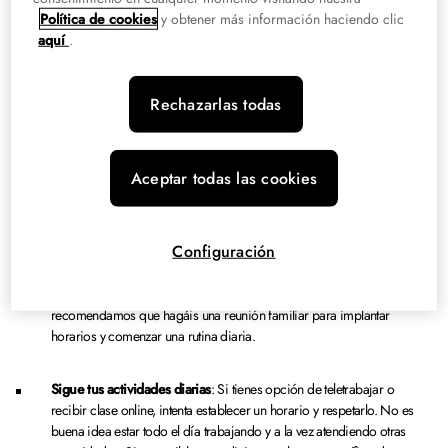
A continuación, os dejamos algunas recomendaciones y pautas para llevar
Política de cookies
y obtener más información haciendo clic
una
rutina diaria en casa
que os ayudará a mejorar la convivencia familiar y
aquí
.
conseguir que reine la paz y la armonía.
¿Qué debo hacer para establecer
Rechazarlas todas
una rutina?
Aceptar todas las cookies
Mantener los horarios
: Algunos estudios destacan que para que una
persona se mantenga bien físicamente es más importante dormir bien
y mantener unos horarios que hacer ejercicio físico. Nuestro cuerpo
Configuración
debe descansar y dormir las siete u ocho horas de sueño que necesita
a diario. Trasnochar o no madrugar puede descolocar las actividades
que se realizaban a primera hora en casa antes del confinamiento. Os
recomendamos que hagáis una reunión familiar para implantar
horarios y comenzar una rutina diaria.
Sigue tus actividades diarias
: Si tienes opción de teletrabajar o
recibir clase online, intenta establecer un horario y respetarlo. No es
buena idea estar todo el día trabajando y a la vez atendiendo otras