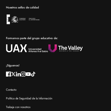
Barcelona
Becas
Nuestros sellos de calidad
Sevilla
Financiación
Bolsa de empleo
Prácticas en empresa
Formamos parte del grupo educativo de:
Por qué elegir XTART
Reconocimientos
Preguntas frecuentes XTART
¡Síguenos!
Contacto
Política de Seguridad de la Información
Trabaja con nosotros