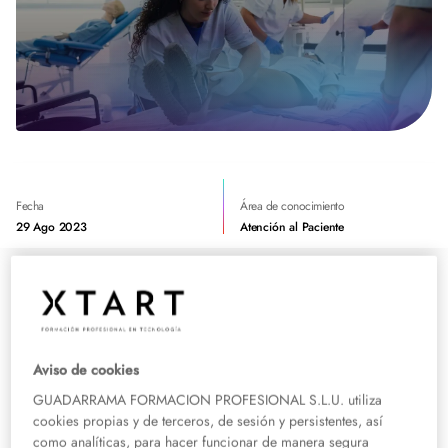
Fecha
Área de conocimiento
29 Ago 2023
Atención al Paciente
Si estás considerando seguir una carrera en Enfermería, es importante
conocer las opciones que tienes para facilitar tu acceso a la universidad.
Las
convalidaciones de asignaturas provenientes de la formación profesional
Aviso de cookies
pueden ser un camino que te permita ahorrar tiempo y esfuerzo en tu
trayectoria académica hacia ese campo.
GUADARRAMA FORMACION PROFESIONAL S.L.U. utiliza
cookies propias y de terceros, de sesión y persistentes, así
como analíticas, para hacer funcionar de manera segura
En este artículo, te presentaremos información clave sobre las asignaturas