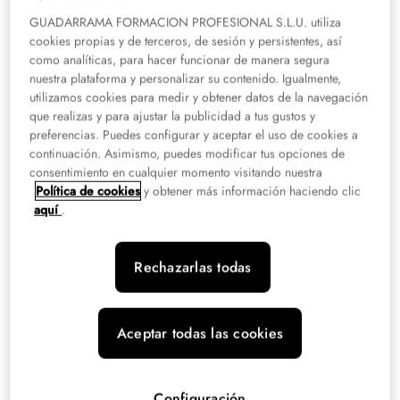
de Enfermería a Distancia
GUADARRAMA FORMACION PROFESIONAL S.L.U. utiliza
homologado
cookies propias y de terceros, de sesión y persistentes, así
como analíticas, para hacer funcionar de manera segura
El título de
Auxiliar Enfermería a Distancia
homologado te permitirá
nuestra plataforma y personalizar su contenido. Igualmente,
trabajar en cuidados auxiliares de enfermería, tanto en hospitales como
utilizamos cookies para medir y obtener datos de la navegación
en centros de salud, públicos o privados.
que realizas y para ajustar la publicidad a tus gustos y
preferencias. Puedes configurar y aceptar el uso de cookies a
continuación. Asimismo, puedes modificar tus opciones de
Los profesionales con este título se encargan de la atención y los
consentimiento en cualquier momento visitando nuestra
cuidados básicos a los pacientes
, y entre sus tareas se encuentra la
Política de cookies
y obtener más información haciendo clic
movilización, aseo, alimentación, administración de medicamentos por vía
aquí
.
no parenteral y la realización de curas sencillas y de urgencias.
Muchas personas deciden realizar el
Grado Medio de Auxiliar de Enfermería
Rechazarlas todas
a Distancia
homologado, que resulta perfecto para compaginar la formación
con otra actividad o no perder tiempo en desplazamientos. Para poder
realizar esta formación hay que elegir un centro que posibilite realizarla a
distancia.
XTART FP ofrece el título de Cuidados Auxiliares de Enfermería,
Aceptar todas las cookies
100% oficial y válido en todo el territorio nacional
Requisitos para estudiar Auxiliar de
Configuración