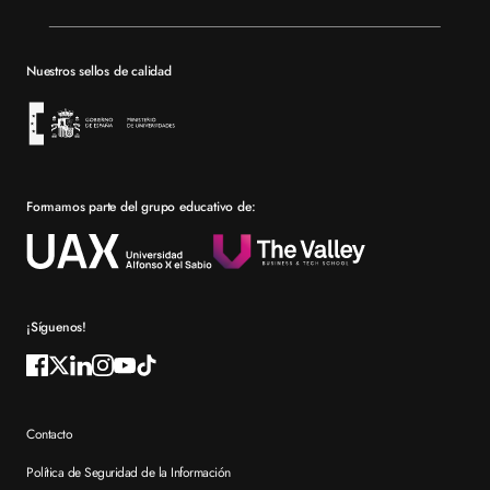
Valencia
Mapa del sitio XTART
Barcelona
Becas
Nuestros sellos de calidad
Sevilla
Financiación
Bolsa de empleo
Prácticas en empresa
Formamos parte del grupo educativo de:
Por qué elegir XTART
Reconocimientos
Preguntas frecuentes XTART
¡Síguenos!
Contacto
Política de Seguridad de la Información