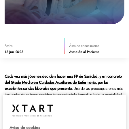
Fecha
Área de conocimiento
13 Jun 2023
Atención al Paciente
Cada vez más jóvenes deciden hacer una FP de Sanidad, y en concreto
del
Grado Medio en Cuidados Auxiliares de Enfermería
, por las
excelentes salidas laborales que presenta.
Una de las preocupaciones más
frecuentes de quienes deciden hacer este ciclo formativo bajo la modalidad
online es cómo conseguir un título de Auxiliar de Enfermería a Distancia
homologado que sea 100% oficial.
En qué consiste el título de Auxiliar
Aviso de cookies