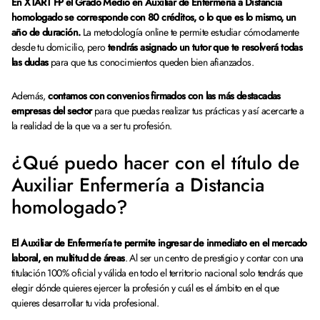
En XTART FP el Grado Medio en Auxiliar de Enfermería a Distancia
homologado se corresponde con 80 créditos, o lo que es lo mismo, un
año de duración.
La metodología online te permite estudiar cómodamente
desde tu domicilio, pero
tendrás asignado un tutor que te resolverá todas
las dudas
para que tus conocimientos queden bien afianzados.
Además,
contamos con convenios firmados con las más destacadas
empresas del sector
para que puedas realizar tus prácticas y así acercarte a
la realidad de la que va a ser tu profesión.
¿Qué puedo hacer con el título de
Auxiliar Enfermería a Distancia
homologado?
El Auxiliar de Enfermería te permite ingresar de inmediato en el mercado
laboral, en multitud de áreas
. Al ser un centro de prestigio y contar con una
titulación 100% oficial y válida en todo el territorio nacional solo tendrás que
elegir dónde quieres ejercer la profesión y cuál es el ámbito en el que
quieres desarrollar tu vida profesional.