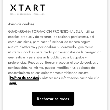
pasos tienes que seguir para redactarla correctamente. Descúbrelos con
nosotros.
¿Qué debe contener una memoria
Aviso de cookies
de prácticas?
GUADARRAMA FORMACION PROFESIONAL S.L.U. utiliza
cookies propias y de terceros, de sesión y persistentes, así
Los
apartados principales que debe tener una memoria de prácticas
son
como analíticas, para hacer funcionar de manera segura
de vital importancia. Seguramente tu institución académica tenga un guión
nuestra plataforma y personalizar su contenido. Igualmente,
para elaborar este documento, pero en caso de que necesites más
utilizamos cookies para medir y obtener datos de la navegación
informaión, puedes seguir los que destacamos a continuación:
que realizas y para ajustar la publicidad a tus gustos y
preferencias. Puedes configurar y aceptar el uso de cookies a
Índice.
continuación. Asimismo, puedes modificar tus opciones de
consentimiento en cualquier momento visitando nuestra
Información personal del estudiante y los datos de la empresa o
Política de cookies
y obtener más información haciendo clic
institución.
aquí
.
Actividad de la empresa, área donde hayas realizado las prácticas y
personal de la entidad.
Rechazarlas todas
Descripción de las tareas detalladamente.
Exposición de las dificultades que hayas tenido.