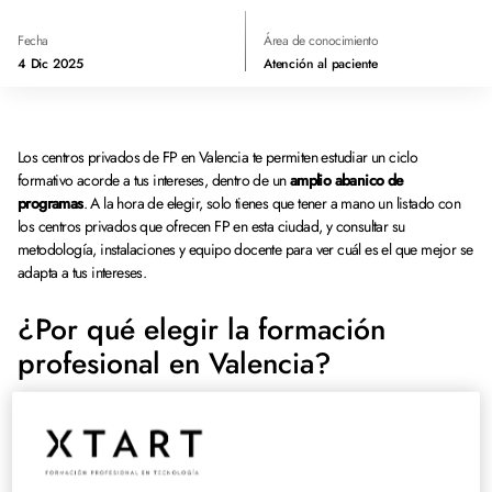
Fecha
Área de conocimiento
4 Dic 2025
Atención al paciente
Los centros privados de FP en Valencia te permiten estudiar un ciclo
formativo acorde a tus intereses, dentro de un
amplio abanico de
programas
. A la hora de elegir, solo tienes que tener a mano un listado con
los centros privados que ofrecen FP en esta ciudad, y consultar su
metodología, instalaciones y equipo docente para ver cuál es el que mejor se
adapta a tus intereses.
¿Por qué elegir la formación
profesional en Valencia?
Estudiar en Valencia es una experiencia única, no solo por la calidad de su
formación, sino también a la hora de disfrutar de un
entorno privilegiado y
con grandes oportunidades laborales
.