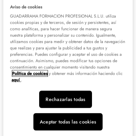
Los numerosos centros de FP privados en Valencia ofrecen una amplia
Aviso de cookies
variedad de ciclos formativos. A ello hay que añadirle su amplia oferta
GUADARRAMA FORMACION PROFESIONAL S.L.U. utiliza
cultural y de ocio, y la presencia de
importantes empresas con sede en esta
cookies propias y de terceros, de sesión y persistentes, así
ciudad
, lo que convierte a Valencia en el destino elegido por multitud de
como analíticas, para hacer funcionar de manera segura
estudiantes cada año.
nuestra plataforma y personalizar su contenido. Igualmente,
utilizamos cookies para medir y obtener datos de la navegación
¿Qué centros privados de FP
que realizas y para ajustar la publicidad a tus gustos y
preferencias. Puedes configurar y aceptar el uso de cookies a
puedo encontrar en Valencia?
continuación. Asimismo, puedes modificar tus opciones de
consentimiento en cualquier momento visitando nuestra
El FP privado en Valencia se ofrece a través de un
gran número de centros
Política de cookies
y obtener más información haciendo clic
formativos
presentes en la ciudad, entre ellos el Instituto PAX, Escuelas San
aquí
.
José-Jesuitas, Comenius Centre Educatiu, Progresa Formación o el centro de
FP La Purísima-Franciscanas, que figuran entre los centros privados de
Formación Profesional en Valencia más prestigiosos.
Rechazarlas todas
Por su parte, el
Instituto Superior de Formación Profesional XTART
tiene dos
centros en la ciudad. El
Campus de XTART FP Valencia Campanar
dispone
Aceptar todas las cookies
2
de más de 8.000 m
de instalaciones, con laboratorios de tecnología
avanzada, aulas técnicas y zonas de trabajo diseñadas para una formación