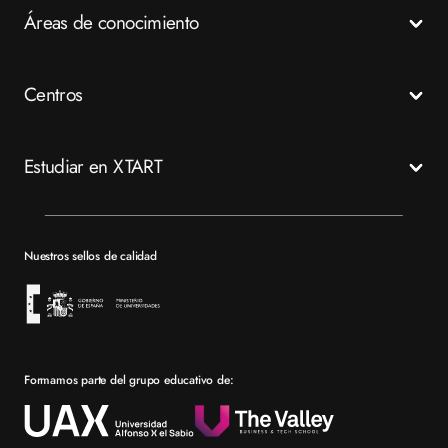
Áreas de conocimiento
Grados Medios
Grados Superiores
Salud
Centros
Especializaciones
Emergencias
FP a distancia
Business
Madrid
Estudiar en XTART
Tech
Murcia
Valencia
Mapa del sitio XTART
Barcelona
Becas
Nuestros sellos de calidad
Sevilla
Financiación
Bolsa de empleo
Prácticas en empresa
Formamos parte del grupo educativo de:
Por qué elegir XTART
Reconocimientos