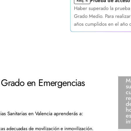
Prueba de acceso
Req. 4
Haber superado la prueba 
Grado Medio. Para realizar
años cumplidos en el año 
 Grado en Emergencias
Ma
su
c
re
d
h
s Sanitarias en Valencia aprenderás a:
es
in
cas adecuadas de movilización e inmovilización.