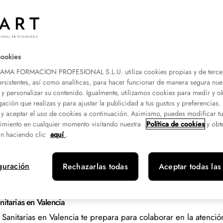
 y uno de los mejores
os, con una base de
cookies
A FORMACION PROFESIONAL S.L.U. utiliza cookies propias y de terce
ersistentes, así como analíticas, para hacer funcionar de manera segura nue
 y personalizar su contenido. Igualmente, utilizamos cookies para medir y o
gación que realizas y para ajustar la publicidad a tus gustos y preferencias
 y aceptar el uso de cookies a continuación. Asimismo, puedes modificar t
imiento en cualquier momento visitando nuestra
Política de cookies
y obt
n haciendo clic
aquí
.
réditos
Campus
Modalidad
20
Valencia Campanar
Presencial
guración
Rechazarlas todas
Aceptar todas las
itarias en Valencia
nitarias en Valencia te prepara para colaborar en la atención 