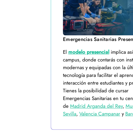
Emergencias Sanitarias Presen
El
modelo presencial
implica asis
campus, donde contarás con inst
modernas y equipadas con la últ
tecnología para facilitar el apren
interacción entre estudiantes y p
Tienes la posibilidad de cursar
Emergencias Sanitarias en tu ce
de
Madrid Arganda del Rey
,
Mur
Sevilla
,
Valencia Campanar
y
Bar