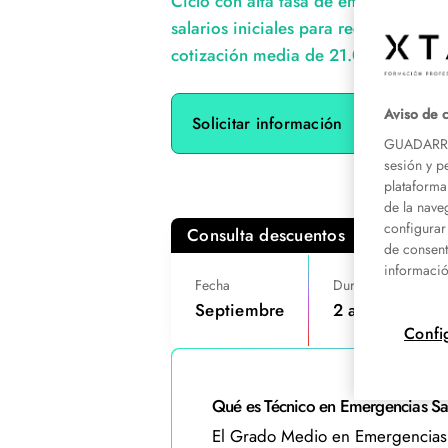
Ciclo con alta tasa de empleabilidad
salarios iniciales para recién titulad
cotización media de 21.000 euros.
Aviso de 
Solicitar información
GUADARRAM
sesión y p
plataforma
de la nave
configurar
Consulta descuentos
de consent
informació
Fecha
Duración
C
Septiembre
2 años
1
Confi
Qué es Técnico en Emergencias San
El Grado Medio en Emergencias Sa