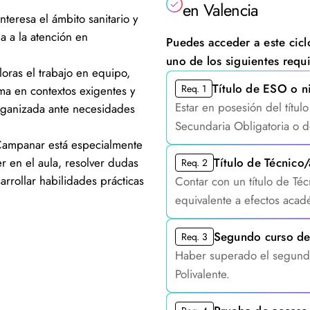
en Valencia
nteresa el ámbito sanitario y
a a la atención en
Puedes acceder a este cicl
uno de los siguientes requi
oras el trabajo en equipo,
Título de ESO o ni
Req. 1
ma en contextos exigentes y
Estar en posesión del títu
rganizada ante necesidades
Secundaria Obligatoria o d
Campanar está especialmente
r en el aula, resolver dudas
Título de Técnico/
Req. 2
rrollar habilidades prácticas
Contar con un título de Téc
equivalente a efectos acad
Segundo curso d
Req. 3
Haber superado el segundo 
Polivalente.