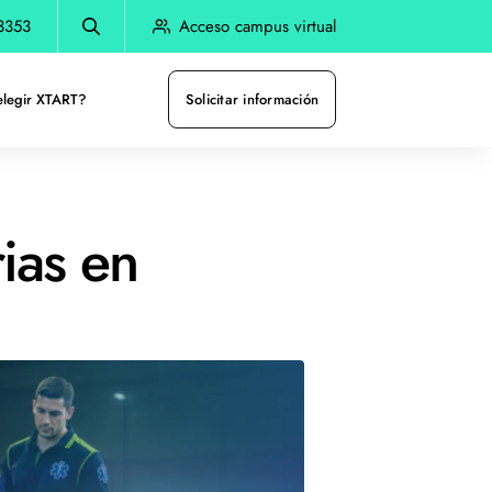
3353
Acceso campus virtual
elegir XTART?
Solicitar información
ias en