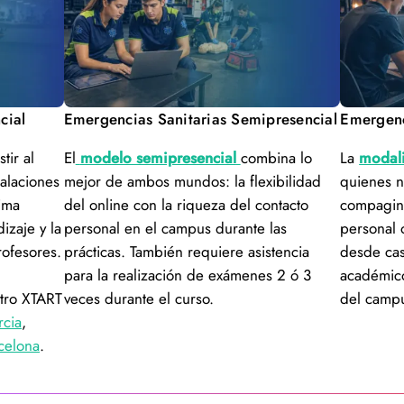
cial
Emergencias Sanitarias Semipresencial
Emergenc
tir al
El
modelo semipresencial
combina lo
La
modali
alaciones
mejor de ambos mundos: la flexibilidad
quienes n
ima
del online con la riqueza del contacto
compagina
dizaje y la
personal en el campus durante las
personal 
rofesores.
prácticas. También requiere asistencia
desde ca
para la realización de exámenes 2 ó 3
académico
ntro XTART
veces durante el curso.
del campu
cia
,
celona
.