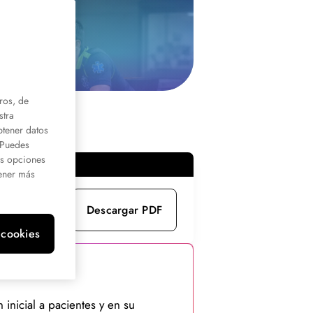
ros, de
stra
btener datos
. Puedes
us opciones
ener más
Descargar PDF
 cookies
inicial a pacientes y en su