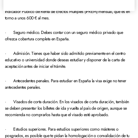
suficientes para cubrir tu estancia. Se exige el equivalente al 100% del
Indicador Público de Renta de Efectos Múltiples (IPREM) mensual, que es en
torno a unos 600 € al mes.
· Seguro médico. Debes contar con un seguro médico privado que
ofrezca cobertura completa en España.
· Admisión. Tienes que haber sido admitido previamente en el centro
educativo o universidad donde deseas estudiar y disponer de la carta de
aceptación antes de iniciar el trámite.
· Antecedentes penales. Para estudiar en España la visa exige no tener
antecedentes penales.
· Visados de corta duración. En los visados de corta duración, también
se deben presentar los billetes de ida y vuelta al país de origen, aunque se
recomienda no comprarlos hasta que el visado esté aprobado.
· Estudios superiores. Para estudios superiores como másteres o
posgrados, es posible que te pidan la homologación o convalidación de tu