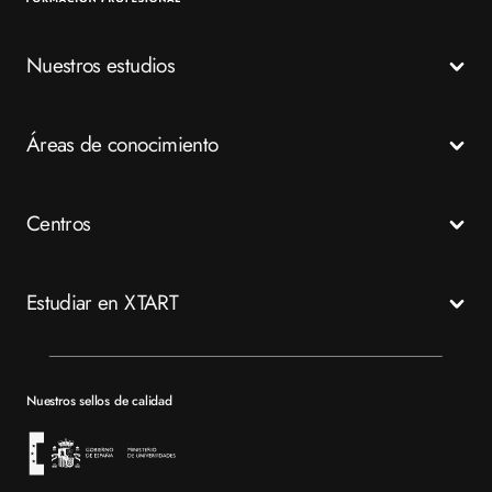
Nuestros estudios
Todos los Ciclos Formativos
Áreas de conocimiento
Grados Medios
Grados Superiores
Salud
Centros
Especializaciones
Emergencias
FP a distancia
Business
Madrid
Estudiar en XTART
Tech
Murcia
Valencia
Mapa del sitio XTART
Barcelona
Becas
Nuestros sellos de calidad
Sevilla
Financiación
Bolsa de empleo