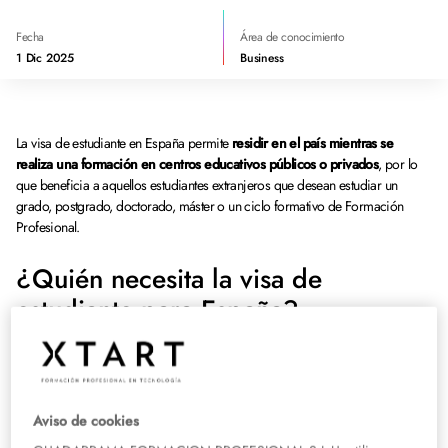
Fecha
Área de conocimiento
1 Dic 2025
Business
La visa de estudiante en España permite
residir en el país mientras se
realiza una formación en centros educativos públicos o privados
, por lo
que beneficia a aquellos estudiantes extranjeros que desean estudiar un
grado, postgrado, doctorado, máster o un ciclo formativo de Formación
Profesional.
¿Quién necesita la visa de
estudiante para España?
No todos los estudiantes extranjeros necesitan una visa de estudio en España.
Solamente
se requiere a los estudiantes que no sean ciudadanos de la UE
.
En concreto, el artículo 44 del Real Decreto 557/2011 establece que los
Aviso de cookies
estudiantes procedentes de algún país de la Unión Europea (UE), el Espacio
Económico Europeo (EEE) o Suiza pueden estudiar en España sin visa. En