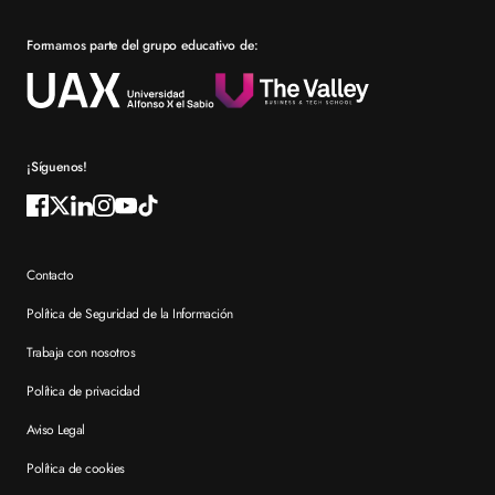
Prácticas en empresa
Formamos parte del grupo educativo de:
Por qué elegir XTART
Reconocimientos
Preguntas frecuentes XTART
¡Síguenos!
Contacto
Política de Seguridad de la Información
Trabaja con nosotros
Política de privacidad
Aviso Legal
Política de cookies