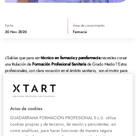
Fecha
Área de conocimiento
30 Nov 2020
Farmacia
¿Sabías que para ser
técnico en farmacia y parafarmacia
necesitas cursar
una titulación de
Formación Profesional Sanitaria
de Grado Medio? Estos
profesionales, con clara vocación en el ámbito sanitario, son el motor para
mejorar la calidad de vida de las personas proporcionando seguridad y
asesoramiento a nivel social.
En el siguiente post damos a conocer las principales funciones que realiza un
técnico en farmacia y parafarmacia. Además, te informamos sobre cuáles
Aviso de cookies
son los requisitos para estudiar este ciclo formativo y dónde puedes cursar
este grado medio.
GUADARRAMA FORMACION PROFESIONAL S.L.U. utiliza
cookies propias y de terceros, de sesión y persistentes, así
Funciones del técnico de farmacia y
como analíticas, para hacer funcionar de manera segura