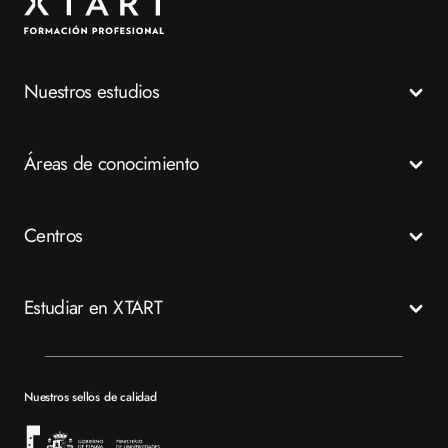
Nuestros estudios
Todos los Ciclos Formativos
Áreas de conocimiento
Grados Medios
Grados Superiores
Salud
Centros
Especializaciones
Emergencias
FP a distancia
Business
Madrid
Estudiar en XTART
Tech
Murcia
Valencia
Mapa del sitio XTART
Barcelona
Becas
Nuestros sellos de calidad
Sevilla
Financiación