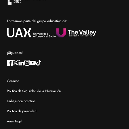
Bolsa de empleo
Prácticas en empresa
Formamos parte del grupo educativo de:
Por qué elegir XTART
Reconocimientos
Preguntas frecuentes XTART
¡Síguenos!
Contacto
Política de Seguridad de la Información
Trabaja con nosotros
Política de privacidad
Aviso Legal