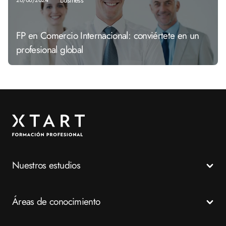
Business
26/06/2024
FP en Comercio Internacional: conviértete en un
profesional global
Nuestros estudios
Todos los Ciclos Formativos
Áreas de conocimiento
Grados Medios
Grados Superiores
Salud