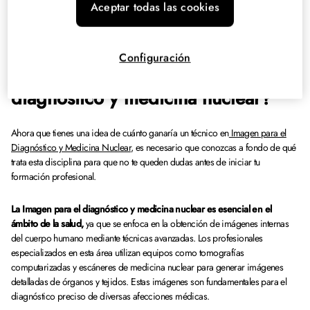
Aceptar todas las cookies
sea público o privado. Estos factores juegan un papel clave en la
determinación del salario final de un técnico en Imagen para el Diagnóstico y
Medicina Nuclear.
Configuración
¿Qué es la Imagen para el
diagnóstico y medicina nuclear?
Ahora que tienes una idea de cuánto ganaría un técnico en
Imagen para el
Diagnóstico y Medicina Nuclear
, es necesario que conozcas a fondo de qué
trata esta disciplina para que no te queden dudas antes de iniciar tu
formación profesional.
La Imagen para el diagnóstico y medicina nuclear es esencial en el
ámbito de la salud,
ya que se enfoca en la obtención de imágenes internas
del cuerpo humano mediante técnicas avanzadas. Los profesionales
especializados en esta área utilizan equipos como tomografías
computarizadas y escáneres de medicina nuclear para generar imágenes
detalladas de órganos y tejidos. Estas imágenes son fundamentales para el
diagnóstico preciso de diversas afecciones médicas.