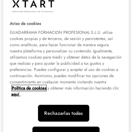
aproximado que devenga un profesional en esta área, junto con otros datos
útiles que te ayudarán a aumentar tus posibilidades de obtener una
remuneración competitiva en este campo.
Aviso de cookies
Salario promedio de un técnico en
GUADARRAMA FORMACION PROFESIONAL S.L.U. utiliza
Radiología y Medicina Nuclear
cookies propias y de terceros, de sesión y persistentes, así
como analíticas, para hacer funcionar de manera segura
nuestra plataforma y personalizar su contenido. Igualmente,
El salario de los técnicos especializados en esta área puede variar debido a
utilizamos cookies para medir y obtener datos de la navegación
diversos factores, como la experiencia del candidato y las condiciones del
que realizas y para ajustar la publicidad a tus gustos y
contrato, lo que dificulta establecer una cantidad exacta que refleje el sueldo
preferencias. Puedes configurar y aceptar el uso de cookies a
mensual o anual de este profesional sanitario.
continuación. Asimismo, puedes modificar tus opciones de
consentimiento en cualquier momento visitando nuestra
Sin embargo, es posible proporcionar un aproximado que sirva como
Política de cookies
y obtener más información haciendo clic
referencia si decides estudiar esta carrera. En ese sentido,
el salario que
aquí
.
reciben estos profesionales sanitarios oscila entre los 16-000 y 23.000
euros anuales, lo que equivale a una media de alrededor de 1.500 euros
mensuales.
Rechazarlas todas
Además, es importante tener en cuenta que esta compensación puede verse
influenciada por la ubicación geográfica, el tipo de empresa y el sector, ya