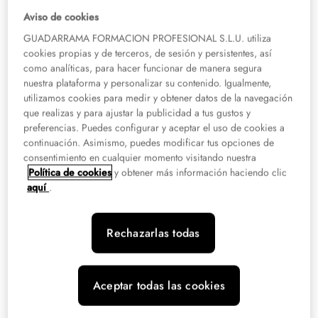
Acceso a grados medios y grados
Aviso de cookies
superiores en la Comunidad de
GUADARRAMA FORMACION PROFESIONAL S.L.U. utiliza
Madrid.
cookies propias y de terceros, de sesión y persistentes, así
como analíticas, para hacer funcionar de manera segura
El
acceso general a los ciclos formativos de grado medio
exige tener
nuestra plataforma y personalizar su contenido. Igualmente,
alguno de los siguientes requisitos:
utilizamos cookies para medir y obtener datos de la navegación
que realizas y para ajustar la publicidad a tus gustos y
preferencias. Puedes configurar y aceptar el uso de cookies a
Estar en posesión del Título de Graduado en Educación Secundaria
continuación. Asimismo, puedes modificar tus opciones de
Obligatoria.
consentimiento en cualquier momento visitando nuestra
Contar con el Título Profesional Básico.
Política de cookies
y obtener más información haciendo clic
aquí
.
Estar en posesión del Título de Bachiller, Técnico o Técnico Superior.
Haber superado el curso específico de acceso a ciclos formativos de
grado medio.
Rechazarlas todas
Haber superado la prueba de acceso a ciclos formativos de grado
medio, grado superior o la prueba de acceso a la universidad para
mayores de 25 años.
Aceptar todas las cookies
El
acceso general a los ciclos formativos de grado superior
en