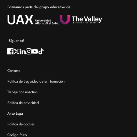
Formamos parte del grupo educativo de:
Por qué elegir XTART
Reconocimientos
Preguntas frecuentes XTART
¡Síguenos!
Contacto
Política de Seguridad de la Información
Trabaja con nosotros
Política de privacidad
Aviso Legal
Política de cookies
Código Ético