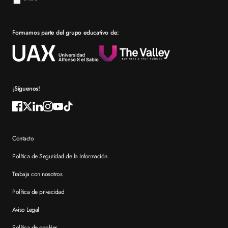
Prácticas en empresa
Formamos parte del grupo educativo de:
Por qué elegir XTART
Reconocimientos
Preguntas frecuentes XTART
¡Síguenos!
Contacto
Política de Seguridad de la Información
Trabaja con nosotros
Política de privacidad
Aviso Legal
Política de cookies