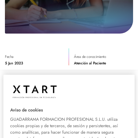
Fecha
Área de conocimiento
5 Jun 2023
Atención al Paciente
No todos los alumnos presentan las mismas circunstancias, ni tienen los
mismos gustos e intereses. Aunque hay estudiantes que optan por la
formación profesional bajo la modalidad presencial, hay otros que se
decantan por la flexibilidad que ofrece la FP semipresencial, que combina la
Aviso de cookies
formación en el aula y el estudio en casa.
GUADARRAMA FORMACION PROFESIONAL S.L.U. utiliza
cookies propias y de terceros, de sesión y persistentes, así
En otras ocasiones, la modalidad elegida es a distancia, que permite realizar
como analíticas, para hacer funcionar de manera segura
todo el ciclo formativo de manera online. Y dentro de esta última, para dar