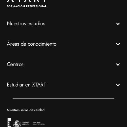
Nuestros estudios
Todos los Ciclos Formativos
Áreas de conocimiento
Grados Medios
Grados Superiores
Salud
Centros
Especializaciones
Emergencias
FP a distancia
Business
Madrid
Estudiar en XTART
Tech
Murcia
Valencia
Mapa del sitio XTART
Barcelona
Becas
Nuestros sellos de calidad
Sevilla
Financiación
Bolsa de empleo