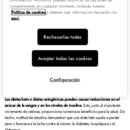
consentimiento en cualquier momento visitando nuestra
Una dieta keto o dieta cetogénica (de la palabra “ketogenic” en inglés, en su
Política de cookies
y obtener más información haciendo clic
forma abreviada) es un
plan de alimentación bajo en hidratos de carbono
aquí
.
y rico en grasas que ofrece beneficios para la salud
. Este tipo de dietas
comparte multitud de similitudes con las dietas Atkins y aquellas que son
principalmente bajas en carbohidratos.
Rechazarlas todas
Esta dieta implica disminuir al máximo el consumo de carbohidratos y
reemplazarlos principalmente por grasas. Esta disminución expone al cuerpo
Aceptar todas las cookies
del ser humano a un estado metabólico llamado cetosis (déficit en el aporte
de carbohidratos).
Configuración
Cuando ocurre este procedimiento, el cuerpo se vuelve mucho más eficiente
y consigue convertir toda la grasa en energía.
Las dietas keto o dietas cetogénicas pueden causar reducciones en el
azúcar de la sangre y en los niveles de insulina
. Esto, junto al importante
incremento de cetonas, proporciona numerosos beneficios para la salud. De
hecho, multitud de estudios demuestran que una dieta keto ayuda a perder
peso y favorece a la lucha contra el cáncer, la diabetes, la epilepsia y el
Alzheimer.