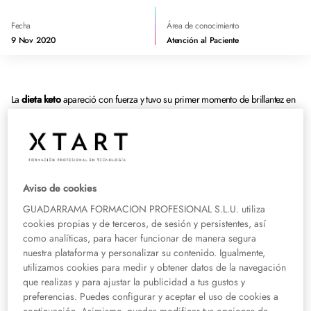
Fecha
Área de conocimiento
9 Nov 2020
Atención al Paciente
La
dieta keto
apareció con fuerza y tuvo su primer momento de brillantez en
el año 2018. Todas las predicciones apuntaban que en los años 2019 y 2020
tendría su mayor auge y estaría de moda entre la población. En realidad, su
hipótesis fundamental ya venía marcando tendencia desde hace tiempo:
reducir o eliminar los hidratos y apostar por las proteínas y las grasas. Por
ello,
los alimentos cetogénicos
son muy usados en determinados sectores
deportivos y ahora son bastante utilizados para adelgazar.
Aviso de cookies
GUADARRAMA FORMACION PROFESIONAL S.L.U. utiliza
A pesar de su rápido crecimiento entre la población, no es recomendable
cookies propias y de terceros, de sesión y persistentes, así
para todo el mundo ni para mantenerla a largo plazo. Antes de comenzar a
como analíticas, para hacer funcionar de manera segura
realizar una dieta keto, conviene conocer en qué consiste y cuáles son sus
nuestra plataforma y personalizar su contenido. Igualmente,
consecuencias.
utilizamos cookies para medir y obtener datos de la navegación
que realizas y para ajustar la publicidad a tus gustos y
¿En qué consiste una dieta keto?
preferencias. Puedes configurar y aceptar el uso de cookies a
continuación. Asimismo, puedes modificar tus opciones de