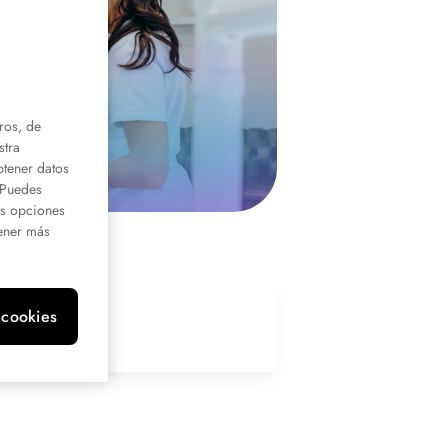
ros, de
stra
btener datos
. Puedes
us opciones
ener más
 cookies