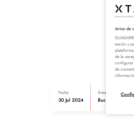
Aviso de 
GUADARRAM
sesión y p
plataforma
de la nave
configurar
de consent
informació
Fecha
Área de conocimien
Confi
30 Jul 2024
Bucodental