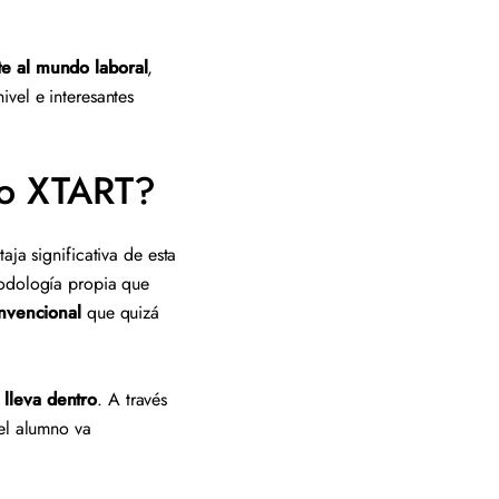
s.
te al mundo laboral
,
vel e interesantes
uto XTART?
ja significativa de esta
todología propia que
onvencional
que quizá
 lleva dentro
. A través
 el alumno va