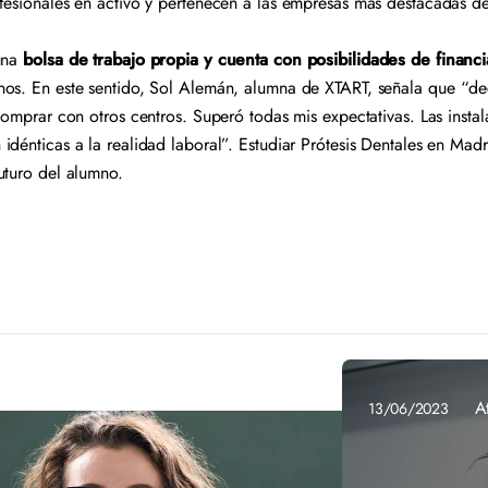
fesionales en activo y pertenecen a las empresas más destacadas d
 una
bolsa de trabajo propia y cuenta con posibilidades de financ
os. En este sentido, Sol Alemán, alumna de XTART, señala que “deci
comprar con otros centros. Superó todas mis expectativas. Las instal
dénticas a la realidad laboral”. Estudiar Prótesis Dentales en Madr
futuro del alumno.
A
13/06/2023