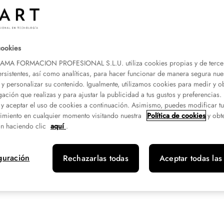
cookies
A FORMACION PROFESIONAL S.L.U. utiliza cookies propias y de terce
ersistentes, así como analíticas, para hacer funcionar de manera segura nue
 y personalizar su contenido. Igualmente, utilizamos cookies para medir y o
gación que realizas y para ajustar la publicidad a tus gustos y preferencias
 y aceptar el uso de cookies a continuación. Asimismo, puedes modificar t
imiento en cualquier momento visitando nuestra
Política de cookies
y obt
n haciendo clic
aquí
.
to
guración
Rechazarlas todas
Aceptar todas las