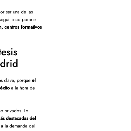
or ser una de las
eguir incorporarte
n, centros formativos
esis
adrid
 es clave, porque
el
éxito
a la hora de
mo privados. Lo
ás destacadas del
n a la demanda del