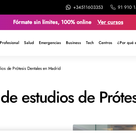
+34511603353
91 910 1
Fórmate sin límites, 100% online
Ver cursos
Profesional
Salud
Emergencias
Business
Tech
Centros
¿Por qué 
ios de Prótesis Dentales en Madrid
de estudios de Prótes