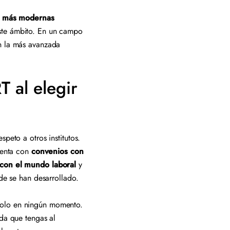
y más modernas
este ámbito. En un campo
on la más avanzada
 al elegir
peto a otros institutos.
cuenta con
convenios con
o con el mundo laboral
y
onde se han desarrollado.
 solo en ningún momento.
uda que tengas al