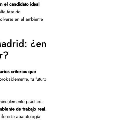
n el candidato ideal
lta tasa de
olverse en el ambiente
Madrid: ¿en
ar?
arios criterios que
probablemente, tu futuro
minentemente práctico.
biente de trabajo real
.
iferente aparatología