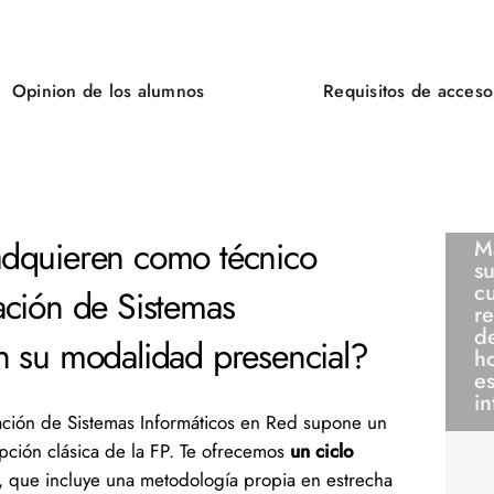
Opinion de los alumnos
Requisitos de acceso
adquieren como técnico
Ma
su
c
ación de Sistemas
re
d
n su modalidad presencial?
h
es
in
ción de Sistemas Informáticos en Red supone un
epción clásica de la FP. Te ofrecemos
un ciclo
, que incluye una metodología propia en estrecha