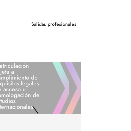
Salidas profesionales
triculación
jeta a
umplimiento de
quisitos legales
e acceso u
omologación de
tudios
ternacionales.