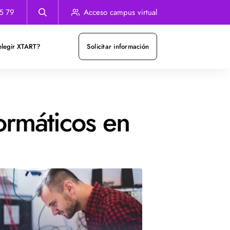
5 79
Acceso campus virtual
elegir XTART?
Solicitar información
ormáticos en