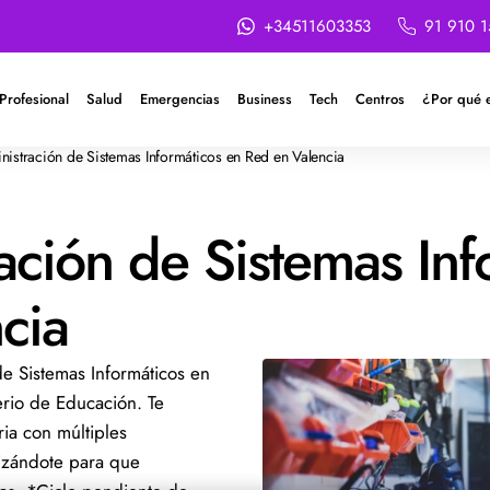
+34511603353
91 910 1
Profesional
Salud
Emergencias
Business
Tech
Centros
¿Por qué 
istración de Sistemas Informáticos en Red en Valencia
ación de Sistemas Inf
cia
e Sistemas Informáticos en
terio de Educación. Te
ria con múltiples
lizándote para que