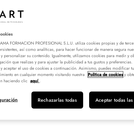
as. *Ciclo pendiente de
 los cursos de especialista
, Informática Sanitaria,
cookies
A FORMACION PROFESIONAL S.L.U. utiliza cookies propias y de terce
ersistentes, así como analíticas, para hacer funcionar de manera segura nue
 y personalizar su contenido. Igualmente, utilizamos cookies para medir y o
gación que realizas y para ajustar la publicidad a tus gustos y preferencias
 y aceptar el uso de cookies a continuación. Asimismo, puedes modificar t
imiento en cualquier momento visitando nuestra
Política de cookies
y obt
n haciendo clic
aquí
.
guración
Rechazarlas todas
Aceptar todas las
réditos
Campus
Modalidad
20
Valencia San Vicente Mártir
Presencial