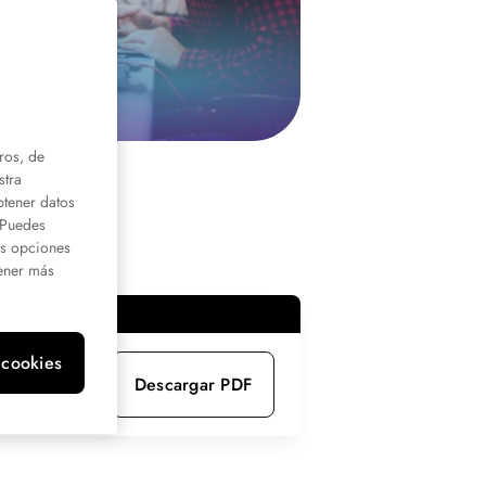
ros, de
stra
btener datos
. Puedes
us opciones
ener más
 cookies
Descargar PDF