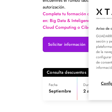
encuentres el rumbo laboral que dese
autorización.
Completa tu formación con alguno de
en: Big Data & Inteligencia Artificial
Cloud Computing o Ciberseguridad.
Aviso de 
GUADARRAM
sesión y p
Solicitar información
plataforma
de la nave
configurar
de consent
informació
Consulta descuentos
Confi
Fecha
Duración
C
Septiembre
2 años
1