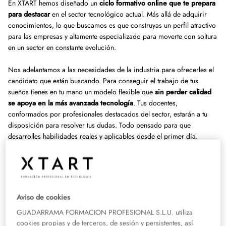
En XTART hemos diseñado un
ciclo formativo online que te prepara
para destacar
en el sector tecnológico actual. Más allá de adquirir
conocimientos, lo que buscamos es que construyas un perfil atractivo
para las empresas y altamente especializado para moverte con soltura
en un sector en constante evolución.
Nos adelantamos a las necesidades de la industria para ofrecerles el
candidato que están buscando. Para conseguir el trabajo de tus
sueños tienes en tu mano un modelo flexible que
sin perder calidad
se apoya en la más avanzada tecnología
. Tus docentes,
conformados por profesionales destacados del sector, estarán a tu
disposición para resolver tus dudas. Todo pensado para que
desarrolles habilidades reales y aplicables desde el primer día.
Este programa está orientado a que domines las áreas clave del
desarrollo web, entre ellas:
· Bases de datos
Aviso de cookies
· Sistemas informáticos
GUADARRAMA FORMACION PROFESIONAL S.L.U. utiliza
· Sistemas de gestión de información
cookies propias y de terceros, de sesión y persistentes, así